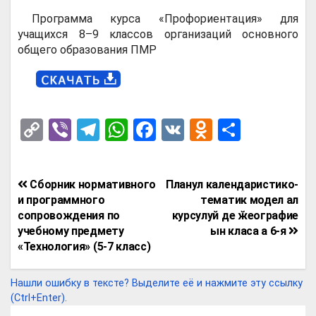
Программа курса «Профориентация» для
учащихся 8–9 классов организаций основного
общего образования ПМР
C
Vi
T
W
F
V
O
О
o
b
el
h
a
K
d
т
py
er
e
at
ce
n
п
Навигация
Сборник нормативного
Планул календаристико-
Li
gr
s
b
o
р
по
и программного
тематик модел ал
n
a
A
o
kl
а
сопровождения по
курсулуй де ӂеографие
записям
учебному предмету
ын класа а 6-я
k
m
p
o
a
в
«Технология» (5-7 класс)
p
k
ss
и
ni
т
Нашли ошибку в тексте? Выделите её и нажмите эту ссылку
(Ctrl+Enter).
ki
ь