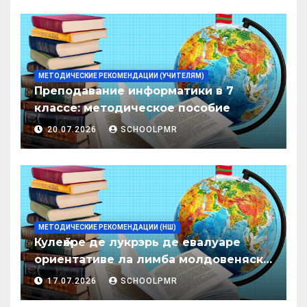
МЕТОДИЧЕСКИЕ РЕКОМЕНДАЦИИ (УЧИТЕЛЯМ)
Преподавание информатики в 7
классе: методическое пособие
20.07.2026
SCHOOLPMR
МЕТОДИЧЕСКИЕ РЕКОМЕНДАЦИИ (НШ)
Кулеӂере де лукрэрь де евалуаре
ориентативе ла лимба молдовеняскэ
пентру елевий класелор примаре але
17.07.2026
SCHOOLPMR
организациилор де ынвэцэмынт