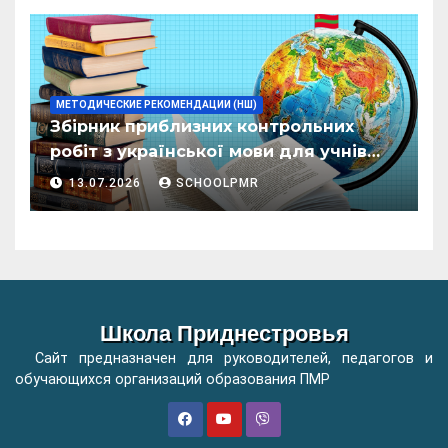
ӂенерал
МЕТОДИЧЕСКИЕ РЕКОМЕНДАЦИИ (НШ)
Збірник приблизних контрольних
робіт з української мови для учнів
початкових класів організацій
13.07.2026
SCHOOLPMR
загальної освіти
Школа Приднестровья
Сайт предназначен для руководителей, педагогов и
обучающихся организаций образования ПМР