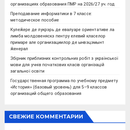
организациях образования ПМР на 2026/27 уч. год
Преподавание информатики в 7 классе:
методическое пособие
Кулеӂере де лукрэрь де евалуаре ориентативе ла
лимба молдовеняскэ пентру елевий класелор
примаре але организациилор де ынвэцэмынт
ӂенерал
Збірник приблизних контрольних робіт з української
мови для учнів початкових класів організацій
загальної освіти
Государственная программа по учебному предмету
«История» (базовый уровень) для 5–9 классов
организаций общего образования
СВЕЖИЕ КОММЕНТАРИИ