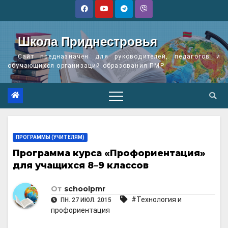
Перейти
к
содержимому
Школа Приднестровья
Сайт предназначен для руководителей, педагогов и
обучающихся организаций образования ПМР
ПРОГРАММЫ (УЧИТЕЛЯМ)
Программа курса «Профориентация»
для учащихся 8–9 классов
От
schoolpmr
#Технология и
ПН. 27 ИЮЛ. 2015
профориентация