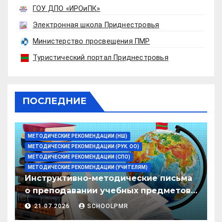
ГОУ ДПО «ИРОиПК»
Электронная школа Приднестровья
Министерство просвещения ПМР
Туристический портал Приднестровья
ПОСЛЕДНИЕ
МЕТОДИЧЕСКИЕ РЕКОМЕНДАЦИИ (НШ)
МЕТОДИЧЕСКИЕ РЕКОМЕНДАЦИИ (РУК. ОО)
МЕТОДИЧЕСКИЕ РЕКОМЕНДАЦИИ (СПО)
МЕТОДИЧЕСКИЕ РЕКОМЕНДАЦИИ (УЧИТЕЛЯМ)
Инструктивно-методические письма
о преподавании учебных предметов/
дисциплин в организациях
21.07.2026
SCHOOLPMR
образования ПМР на 2026/27 уч. год