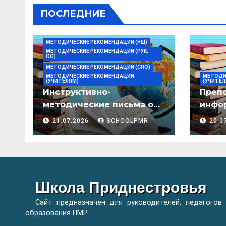
ПОСЛЕДНИЕ
МЕТОДИЧЕСКИЕ РЕКОМЕНДАЦИИ (НШ)
МЕТОДИЧЕСКИЕ РЕКОМЕНДАЦИИ (РУК.
ОО)
МЕТОДИЧЕСКИЕ РЕКОМЕНДАЦИИ (СПО)
МЕТОДИЧЕСКИЕ РЕКОМЕНДАЦИИ
МЕТОДИ
(УЧИТЕЛЯМ)
(УЧИТЕЛ
Инструктивно-
Преп
методические письма о
инфор
преподавании учебных
мето
21.07.2026
SCHOOLPMR
20.0
предметов/дисциплин в
организациях
образования ПМР на
2026/27 уч. год
Школа Приднестровья
Сайт предназначен для руководителей, педагогов
образования ПМР