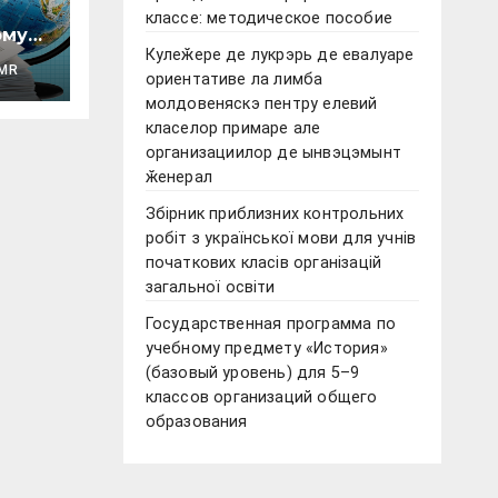
классе: методическое пособие
ому
Кулеӂере де лукрэрь де евалуаре
MR
ориентативе ла лимба
овый
молдовеняскэ пентру елевий
класелор примаре але
организациилор де ынвэцэмынт
ӂенерал
Збірник приблизних контрольних
ики
робіт з української мови для учнів
початкових класів організацій
загальної освіти
Государственная программа по
учебному предмету «История»
(базовый уровень) для 5–9
классов организаций общего
образования