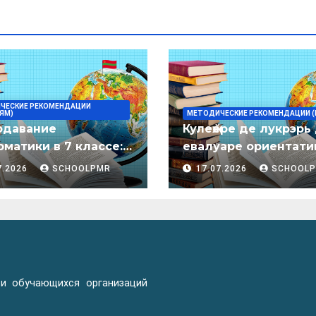
ЧЕСКИЕ РЕКОМЕНДАЦИИ
ЯМ)
МЕТОДИЧЕСКИЕ РЕКОМЕНДАЦИИ (
одавание
Кулеӂере де лукрэрь
матики в 7 классе:
евалуаре ориентати
дическое пособие
лимба молдовеняск
7.2026
SCHOOLPMR
17.07.2026
SCHOOL
пентру елевий клас
примаре але
организациилор де
ынвэцэмынт ӂенерал
 и обучающихся организаций