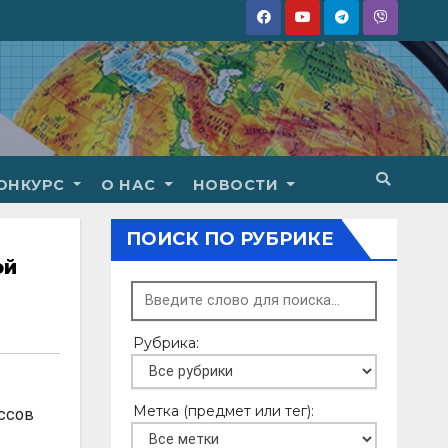
ОНКУРС
О НАС
НОВОСТИ
ПОИСК ПО РУБРИКЕ
ой
Рубрика:
Метка (предмет или тег):
ссов