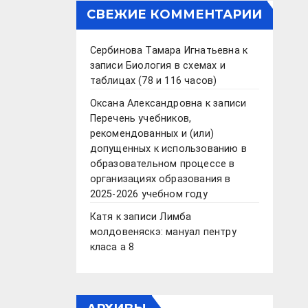
СВЕЖИЕ КОММЕНТАРИИ
Сербинова Тамара Игнатьевна
к
записи
Биология в схемах и
таблицах (78 и 116 часов)
Оксана Александровна
к записи
Перечень учебников,
рекомендованных и (или)
допущенных к использованию в
образовательном процессе в
организациях образования в
2025-2026 учебном году
Катя
к записи
Лимба
молдовеняскэ: мануал пентру
класа а 8