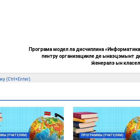
Програма модел ла дисчиплина «Информатик
пентру организацииле де ынвэцэмынт д
ӂенералэ ын класел
 (Ctrl+Enter).
МЫ (УЧИТЕЛЯМ)
ПРОГРАММЫ (УЧИТЕЛЯМ)