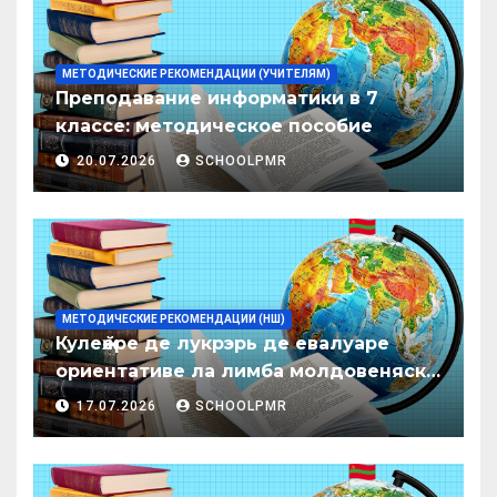
МЕТОДИЧЕСКИЕ РЕКОМЕНДАЦИИ (УЧИТЕЛЯМ)
Преподавание информатики в 7
классе: методическое пособие
20.07.2026
SCHOOLPMR
МЕТОДИЧЕСКИЕ РЕКОМЕНДАЦИИ (НШ)
Кулеӂере де лукрэрь де евалуаре
ориентативе ла лимба молдовеняскэ
пентру елевий класелор примаре але
17.07.2026
SCHOOLPMR
организациилор де ынвэцэмынт
ӂенерал