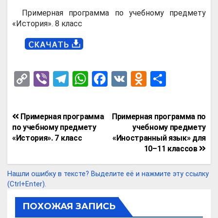
Примерная программа по учебному предмету
«История». 8 класс
C
Vi
T
W
F
V
O
О
o
b
el
h
a
K
d
т
py
er
e
at
ce
n
п
Навигация
Примерная программа
Примерная программа по
Li
gr
s
b
o
р
по
по учебному предмету
учебному предмету
n
a
A
o
kl
а
«История». 7 класс
«Иностранный язык» для
записям
10–11 классов
k
m
p
o
a
в
p
k
ss
и
Нашли ошибку в тексте? Выделите её и нажмите эту ссылку
ni
т
(Ctrl+Enter).
ki
ь
ПОХОЖАЯ ЗАПИСЬ