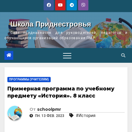
Перейти
к
содержимому
Школа Приднестровья
Сайт предназначен для руководителей, педагогов и
обучающихся организаций образования ПМР
ПРОГРАММЫ (УЧИТЕЛЯМ)
Примерная программа по учебному
предмету «История». 8 класс
От
schoolpmr
#История
ПН. 13 ФЕВ. 2023