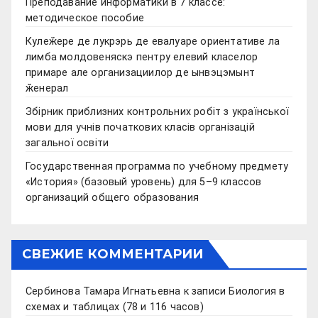
Преподавание информатики в 7 классе:
методическое пособие
Кулеӂере де лукрэрь де евалуаре ориентативе ла
лимба молдовеняскэ пентру елевий класелор
примаре але организациилор де ынвэцэмынт
ӂенерал
Збірник приблизних контрольних робіт з української
мови для учнів початкових класів організацій
загальної освіти
Государственная программа по учебному предмету
«История» (базовый уровень) для 5–9 классов
организаций общего образования
СВЕЖИЕ КОММЕНТАРИИ
Сербинова Тамара Игнатьевна
к записи
Биология в
схемах и таблицах (78 и 116 часов)