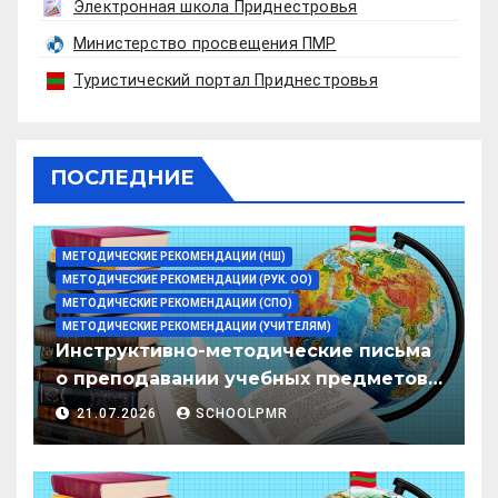
Электронная школа Приднестровья
Министерство просвещения ПМР
Туристический портал Приднестровья
ПОСЛЕДНИЕ
МЕТОДИЧЕСКИЕ РЕКОМЕНДАЦИИ (НШ)
МЕТОДИЧЕСКИЕ РЕКОМЕНДАЦИИ (РУК. ОО)
МЕТОДИЧЕСКИЕ РЕКОМЕНДАЦИИ (СПО)
МЕТОДИЧЕСКИЕ РЕКОМЕНДАЦИИ (УЧИТЕЛЯМ)
Инструктивно-методические письма
о преподавании учебных предметов/
дисциплин в организациях
21.07.2026
SCHOOLPMR
образования ПМР на 2026/27 уч. год