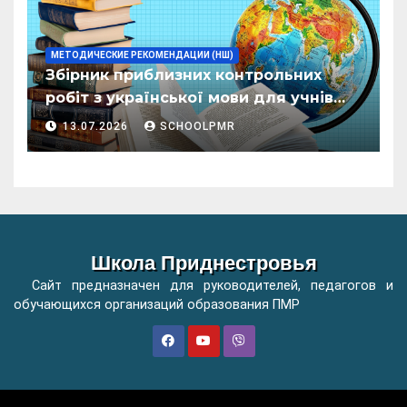
МЕТОДИЧЕСКИЕ РЕКОМЕНДАЦИИ (НШ)
Збірник приблизних контрольних
робіт з української мови для учнів
початкових класів організацій
13.07.2026
SCHOOLPMR
загальної освіти
Школа Приднестровья
Сайт предназначен для руководителей, педагогов и
обучающихся организаций образования ПМР