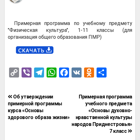
Примерная программа по учебному предмету
"Физическая культура", 1-11 классы (для
организация общего образования ПМР)
C
Vi
T
W
F
V
O
О
o
b
el
h
a
K
d
т
py
er
e
at
ce
n
п
Навигация
Об утверждении
Примерная программа
Li
gr
s
b
o
р
по
примерной программы
учебного предмета
n
a
A
o
kl
а
курса «Основы
«Основы духовно-
записям
здорового образа жизни»
нравственной культуры
k
m
p
o
a
в
народов Приднестровья»
p
k
ss
и
7 класс