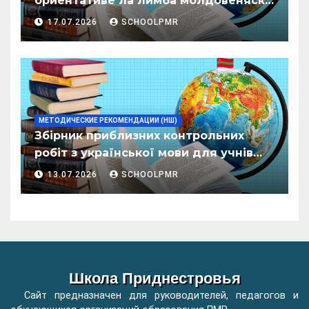
ориентативе ла лимба молдовеняскэ
пентру елевий класелор примаре але
17.07.2026
SCHOOLPMR
организациилор де ынвэцэмынт
ӂенерал
МЕТОДИЧЕСКИЕ РЕКОМЕНДАЦИИ (НШ)
Збірник приблизних контрольних
робіт з української мови для учнів
початкових класів організацій
13.07.2026
SCHOOLPMR
загальної освіти
Школа Приднестровья
Сайт предназначен для руководителей, педагогов и