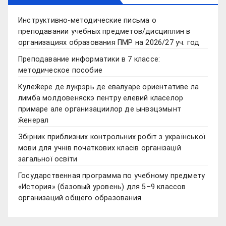
Инструктивно-методические письма о
преподавании учебных предметов/дисциплин в
организациях образования ПМР на 2026/27 уч. год
Преподавание информатики в 7 классе:
методическое пособие
Кулеӂере де лукрэрь де евалуаре ориентативе ла
лимба молдовеняскэ пентру елевий класелор
примаре але организациилор де ынвэцэмынт
ӂенерал
Збірник приблизних контрольних робіт з української
мови для учнів початкових класів організацій
загальної освіти
Государственная программа по учебному предмету
«История» (базовый уровень) для 5–9 классов
организаций общего образования