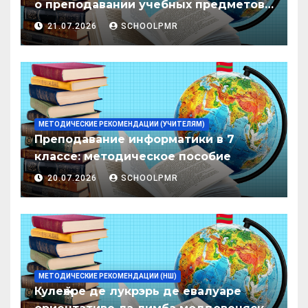
о преподавании учебных предметов/
дисциплин в организациях
21.07.2026
SCHOOLPMR
образования ПМР на 2026/27 уч. год
МЕТОДИЧЕСКИЕ РЕКОМЕНДАЦИИ (УЧИТЕЛЯМ)
Преподавание информатики в 7
классе: методическое пособие
20.07.2026
SCHOOLPMR
МЕТОДИЧЕСКИЕ РЕКОМЕНДАЦИИ (НШ)
Кулеӂере де лукрэрь де евалуаре