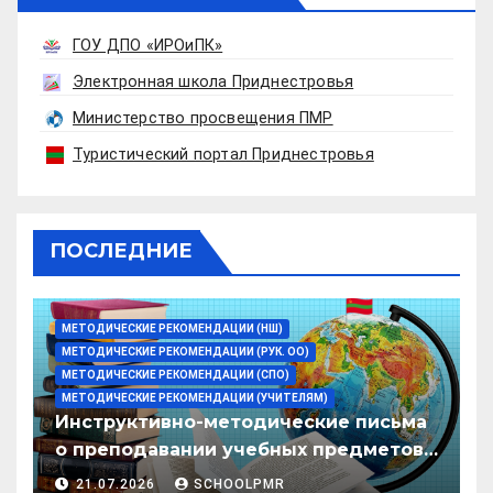
ГОУ ДПО «ИРОиПК»
Электронная школа Приднестровья
Министерство просвещения ПМР
Туристический портал Приднестровья
ПОСЛЕДНИЕ
МЕТОДИЧЕСКИЕ РЕКОМЕНДАЦИИ (НШ)
МЕТОДИЧЕСКИЕ РЕКОМЕНДАЦИИ (РУК. ОО)
МЕТОДИЧЕСКИЕ РЕКОМЕНДАЦИИ (СПО)
МЕТОДИЧЕСКИЕ РЕКОМЕНДАЦИИ (УЧИТЕЛЯМ)
Инструктивно-методические письма
о преподавании учебных предметов/
дисциплин в организациях
21.07.2026
SCHOOLPMR