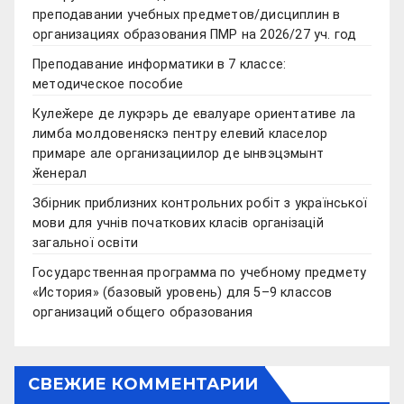
преподавании учебных предметов/дисциплин в
организациях образования ПМР на 2026/27 уч. год
Преподавание информатики в 7 классе:
методическое пособие
Кулеӂере де лукрэрь де евалуаре ориентативе ла
лимба молдовеняскэ пентру елевий класелор
примаре але организациилор де ынвэцэмынт
ӂенерал
Збірник приблизних контрольних робіт з української
мови для учнів початкових класів організацій
загальної освіти
Государственная программа по учебному предмету
«История» (базовый уровень) для 5–9 классов
организаций общего образования
СВЕЖИЕ КОММЕНТАРИИ