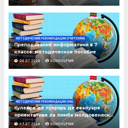
образования ПМР на 2026/27 уч. год
МЕТОДИЧЕСКИЕ РЕКОМЕНДАЦИИ (УЧИТЕЛЯМ)
Преподавание информатики в 7
классе: методическое пособие
20.07.2026
SCHOOLPMR
МЕТОДИЧЕСКИЕ РЕКОМЕНДАЦИИ (НШ)
Кулеӂере де лукрэрь де евалуаре
ориентативе ла лимба молдовеняскэ
пентру елевий класелор примаре але
17.07.2026
SCHOOLPMR