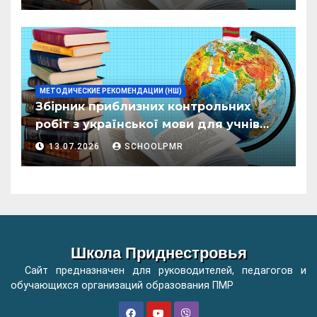
организациилор де ынвэцэмынт
ӂенерал
МЕТОДИЧЕСКИЕ РЕКОМЕНДАЦИИ (НШ)
Збірник приблизних контрольних
робіт з української мови для учнів
початкових класів організацій
13.07.2026
SCHOOLPMR
загальної освіти
Школа Приднестровья
Сайт предназначен для руководителей, педагогов и
обучающихся организаций образования ПМР