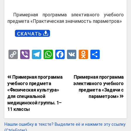
Примерная программа элективного учебного
предмета «Практическая значимость параметров»
C
Vi
T
W
F
V
O
О
o
b
el
h
a
K
d
т
py
er
e
at
ce
n
п
Навигация
Примерная программа
Примерная программа
Li
gr
s
b
o
р
по
учебного предмета
элективного учебного
n
a
A
o
kl
а
«Физическая культура»
предмета «Задачи с
записям
для специальной
параметром»
k
m
p
o
a
в
медицинской группы. 1–
p
k
ss
и
11 классы
ni
т
Нашли ошибку в тексте? Выделите её и нажмите эту ссылку
ki
ь
(Ctrl+Enter).