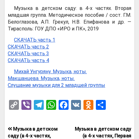
Музыка в детском саду: в 4-х частях. Вторая
младшая группа. Методическое пособие / сост. Г.М.
Белоглазова, А.П. Грекул, Н.В. Епифанова и др. —
Тирасполь: ГОУ ДПО «ИРО и ПК», 2019
СКАЧАТЬ часть 1
СКАЧАТЬ часть 2
СКАЧАТЬ часть 3
СКАЧАТЬ часть 4
Михай Унгуряну. Музыка, ноты.
Макшанцева. Музыка, ноты.
Слушание музыки для 2 младшей группы
C
Vi
T
W
F
V
O
О
o
b
el
h
a
K
d
т
py
er
e
at
ce
n
п
Навигация
Музыка в детском
Музыка в детском саду
Li
gr
s
b
o
р
по
саду (в 4-х частях,
(в 4-х частях, Первая