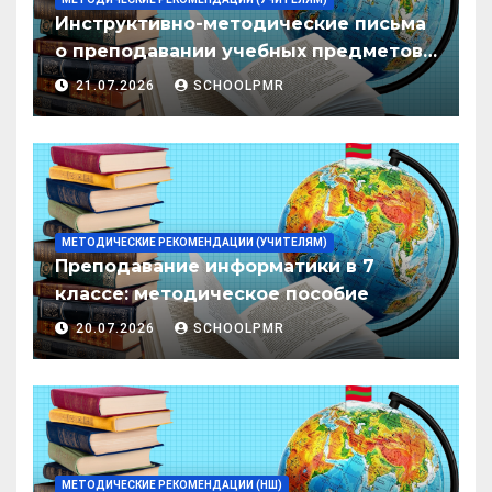
Инструктивно-методические письма
о преподавании учебных предметов/
дисциплин в организациях
21.07.2026
SCHOOLPMR
образования ПМР на 2026/27 уч. год
МЕТОДИЧЕСКИЕ РЕКОМЕНДАЦИИ (УЧИТЕЛЯМ)
Преподавание информатики в 7
классе: методическое пособие
20.07.2026
SCHOOLPMR
МЕТОДИЧЕСКИЕ РЕКОМЕНДАЦИИ (НШ)