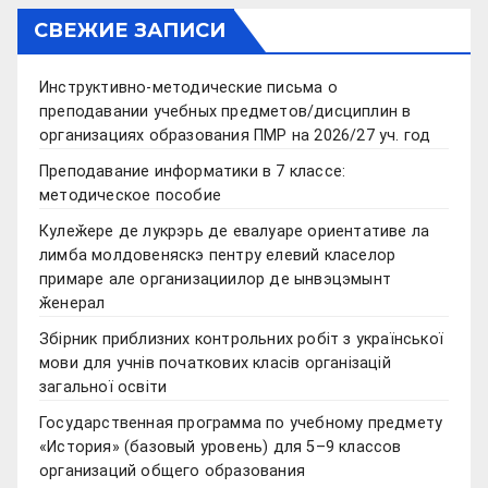
СВЕЖИЕ ЗАПИСИ
Инструктивно-методические письма о
преподавании учебных предметов/дисциплин в
организациях образования ПМР на 2026/27 уч. год
Преподавание информатики в 7 классе:
методическое пособие
Кулеӂере де лукрэрь де евалуаре ориентативе ла
лимба молдовеняскэ пентру елевий класелор
примаре але организациилор де ынвэцэмынт
ӂенерал
Збірник приблизних контрольних робіт з української
мови для учнів початкових класів організацій
загальної освіти
Государственная программа по учебному предмету
«История» (базовый уровень) для 5–9 классов
организаций общего образования