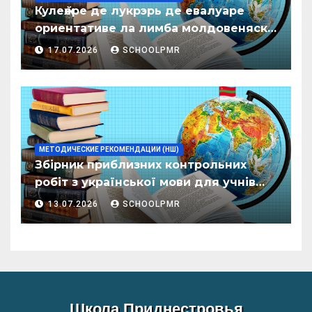
Кулеӂере де лукрэрь де евалуаре
ориентативе ла лимба молдовеняскэ
пентру елевий класелор примаре але
17.07.2026
SCHOOLPMR
организациилор де ынвэцэмынт
ӂенерал
МЕТОДИЧЕСКИЕ РЕКОМЕНДАЦИИ (НШ)
Збірник приблизних контрольних
робіт з української мови для учнів
початкових класів організацій
13.07.2026
SCHOOLPMR
загальної освіти
Школа Приднестровья