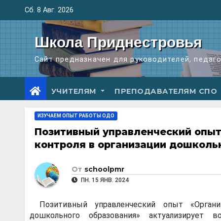
Перейти
Сб. 8 Авг. 2026
к
содержимому
Школа Приднестровья
Сайт предназначен для руководителей, педаг
УЧИТЕЛЯМ
ПРЕПОДАВАТЕЛЯМ СПО
ИЗУЧАЕМ ОПЫТ РАБОТЫ ОДО
Позитивный управленческий опыт
контроля в организации дошколь
От
schoolpmr
ПН. 15 ЯНВ. 2024
Позитивный управленческий опыт «Органи
дошкольного образования» актуализирует 