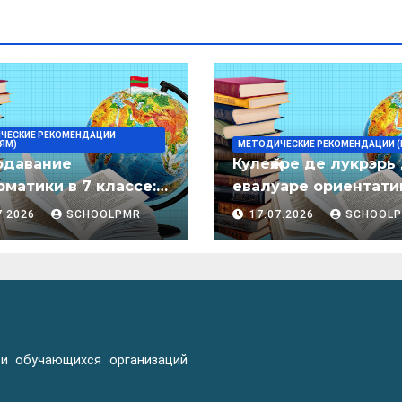
ЧЕСКИЕ РЕКОМЕНДАЦИИ
ЯМ)
МЕТОДИЧЕСКИЕ РЕКОМЕНДАЦИИ (
одавание
Кулеӂере де лукрэрь
матики в 7 классе:
евалуаре ориентати
дическое пособие
лимба молдовеняск
7.2026
SCHOOLPMR
17.07.2026
SCHOOL
пентру елевий клас
примаре але
организациилор де
ынвэцэмынт ӂенерал
 и обучающихся организаций