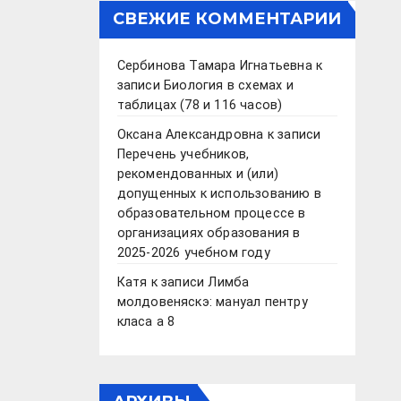
СВЕЖИЕ КОММЕНТАРИИ
Сербинова Тамара Игнатьевна
к
записи
Биология в схемах и
таблицах (78 и 116 часов)
Оксана Александровна
к записи
Перечень учебников,
рекомендованных и (или)
допущенных к использованию в
образовательном процессе в
организациях образования в
2025-2026 учебном году
Катя
к записи
Лимба
молдовеняскэ: мануал пентру
класа а 8