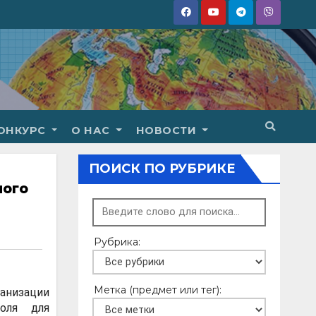
ОНКУРС
О НАС
НОВОСТИ
ПОИСК ПО РУБРИКЕ
ного
Рубрика:
Метка (предмет или тег):
анизации
роля для