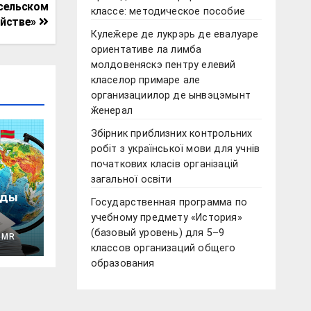
 сельском
классе: методическое пособие
яйстве»
Кулеӂере де лукрэрь де евалуаре
ориентативе ла лимба
молдовеняскэ пентру елевий
класелор примаре але
организациилор де ынвэцэмынт
ӂенерал
Збірник приблизних контрольних
робіт з української мови для учнів
початкових класів організацій
загальної освіти
оды
Государственная программа по
учебному предмету «История»
(базовый уровень) для 5–9
PMR
классов организаций общего
ии
образования