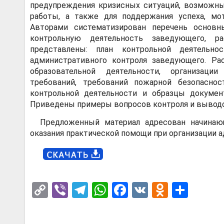
предупреждения кризисных ситуаций, возможны
работы, а также для поддержания успеха, мо
Авторами систематизирован перечень основн
контрольную деятельность заведующего, ра
представлены: план контрольной деятельнос
административного контроля заведующего. Ра
образовательной деятельности, организации
требований, требований пожарной безопасно
контрольной деятельности и образцы докумен
Приведены примеры вопросов контроля и выводо
Предложенный материал адресован начинаю
оказания практической помощи при организации 
C
Vi
T
W
F
V
O
О
o
b
el
h
a
K
d
т
py
er
e
at
ce
n
п