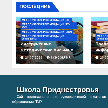
ПОСЛЕДНИЕ
МЕТОДИЧЕСКИЕ РЕКОМЕНДАЦИИ (НШ)
МЕТОДИЧЕСКИЕ РЕКОМЕНДАЦИИ (РУК.
ОО)
МЕТОДИЧЕСКИЕ РЕКОМЕНДАЦИИ (СПО)
МЕТОДИЧЕСКИЕ РЕКОМЕНДАЦИИ
МЕТОДИ
(УЧИТЕЛЯМ)
(УЧИТЕЛ
Инструктивно-
Преп
методические письма о
инфор
преподавании учебных
мето
21.07.2026
SCHOOLPMR
20.0
предметов/дисциплин в
организациях
образования ПМР на
2026/27 уч. год
Школа Приднестровья
Сайт предназначен для руководителей, педагогов
образования ПМР