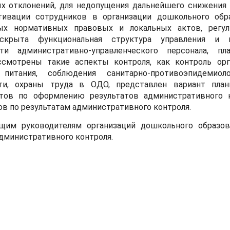
х отклонений, для недопущения дальнейшего снижения 
тивации сотрудников в организации дошкольного обра
ых нормативных правовых и локальных актов, регу
скрыта функциональная структура управления и к
ти административно-управленческого персонала, пла
ссмотрены такие аспекты контроля, как контроль орг
 питания, соблюдения санитарно-противоэпидемиоло
сти, охраны труда в ОДО, представлен вариант план
тов по оформлению результатов административного к
в по результатам административного контроля.
щим руководителям организаций дошкольного образов
административного контроля.