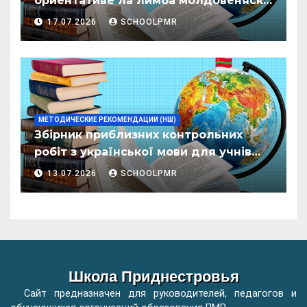
ориентативе ла лимба молдовеняскэ
пентру елевий класелор примаре але
17.07.2026
SCHOOLPMR
организациилор де ынвэцэмынт
ӂенерал
МЕТОДИЧЕСКИЕ РЕКОМЕНДАЦИИ (НШ)
Збірник приблизних контрольних
робіт з української мови для учнів
початкових класів організацій
13.07.2026
SCHOOLPMR
загальної освіти
Школа Приднестровья
Сайт предназначен для руководителей, педагогов и