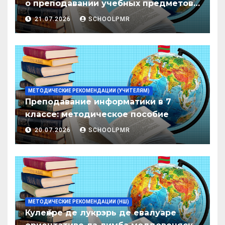
о преподавании учебных предметов/
дисциплин в организациях
21.07.2026
SCHOOLPMR
образования ПМР на 2026/27 уч. год
МЕТОДИЧЕСКИЕ РЕКОМЕНДАЦИИ (УЧИТЕЛЯМ)
Преподавание информатики в 7
классе: методическое пособие
20.07.2026
SCHOOLPMR
МЕТОДИЧЕСКИЕ РЕКОМЕНДАЦИИ (НШ)
Кулеӂере де лукрэрь де евалуаре