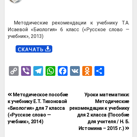
Методические рекомендации к учебнику Т.А.
Исаевой «Биология» 6 класс («Русское слово —
учебник», 2013)
C
Vi
T
W
F
V
O
О
o
b
el
h
a
K
d
т
py
er
e
at
ce
n
п
Навигация
Методическое пособие
Уроки математики:
Li
gr
s
b
o
р
по
к учебнику Е.Т. Тихоновой
Методические
n
a
A
o
kl
а
«Биология» для 7 класса
рекомендации к учебнику
записям
(«Русское слово —
для 2 класса (Пособие
k
m
p
o
a
в
учебник», 2014)
для учителя / Н. Б.
p
k
ss
и
Истомина – 2015 г.)