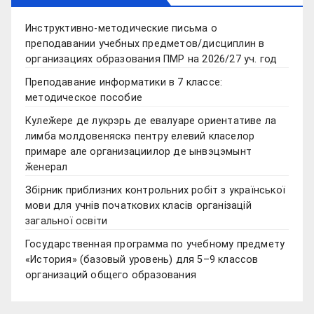
Инструктивно-методические письма о
преподавании учебных предметов/дисциплин в
организациях образования ПМР на 2026/27 уч. год
Преподавание информатики в 7 классе:
методическое пособие
Кулеӂере де лукрэрь де евалуаре ориентативе ла
лимба молдовеняскэ пентру елевий класелор
примаре але организациилор де ынвэцэмынт
ӂенерал
Збірник приблизних контрольних робіт з української
мови для учнів початкових класів організацій
загальної освіти
Государственная программа по учебному предмету
«История» (базовый уровень) для 5–9 классов
организаций общего образования