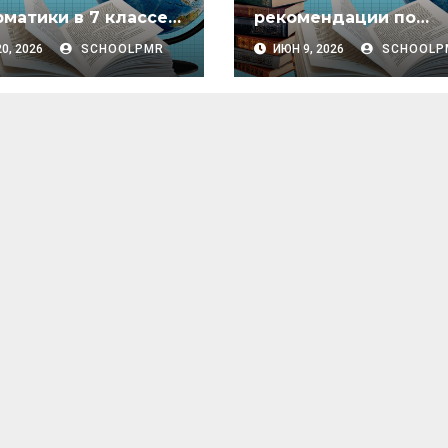
матики в 7 классе:
рекомендации по
ическое пособие
составлению основн
0, 2026
SCHOOLPMR
ИЮН 9, 2026
SCHOOLP
образовательной
программы начально
общего, основного
общего и среднего
(полного) общего
образования