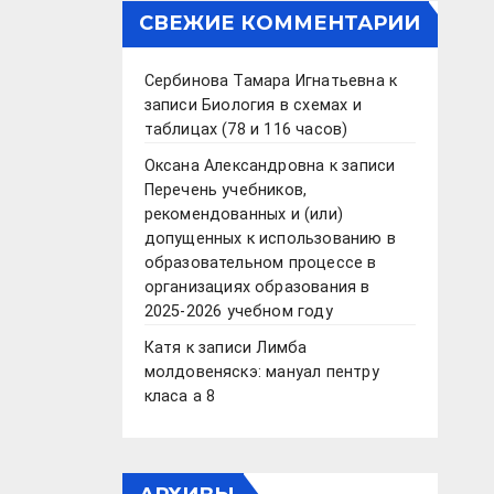
СВЕЖИЕ КОММЕНТАРИИ
Сербинова Тамара Игнатьевна
к
записи
Биология в схемах и
таблицах (78 и 116 часов)
Оксана Александровна
к записи
Перечень учебников,
рекомендованных и (или)
допущенных к использованию в
образовательном процессе в
организациях образования в
2025-2026 учебном году
Катя
к записи
Лимба
молдовеняскэ: мануал пентру
класа а 8