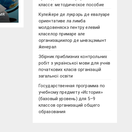
классе: методическое пособие
ой
Кулеӂере де лукрэрь де евалуаре
MR
ориентативе ла лимба
го
молдовеняскэ пентру елевий
класелор примаре але
организациилор де ынвэцэмынт
ӂенерал
Збірник приблизних контрольних
робіт з української мови для учнів
початкових класів організацій
загальної освіти
Государственная программа по
учебному предмету «История»
(базовый уровень) для 5–9
классов организаций общего
образования