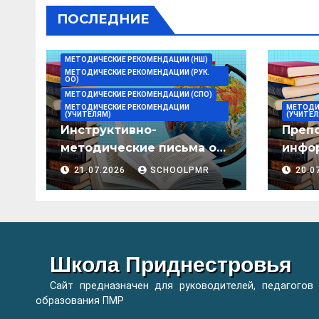
ПОСЛЕДНИЕ
МЕТОДИЧЕСКИЕ РЕКОМЕНДАЦИИ (НШ)
МЕТОДИЧЕСКИЕ РЕКОМЕНДАЦИИ (РУК.
ОО)
МЕТОДИЧЕСКИЕ РЕКОМЕНДАЦИИ (СПО)
МЕТОДИЧЕСКИЕ РЕКОМЕНДАЦИИ
МЕТОДИ
(УЧИТЕЛЯМ)
(УЧИТЕЛ
Инструктивно-
Преп
методические письма о
инфор
преподавании учебных
мето
21.07.2026
SCHOOLPMR
20.0
предметов/дисциплин в
организациях
образования ПМР на
2026/27 уч. год
Школа Приднестровья
Сайт предназначен для руководителей, педагогов
образования ПМР