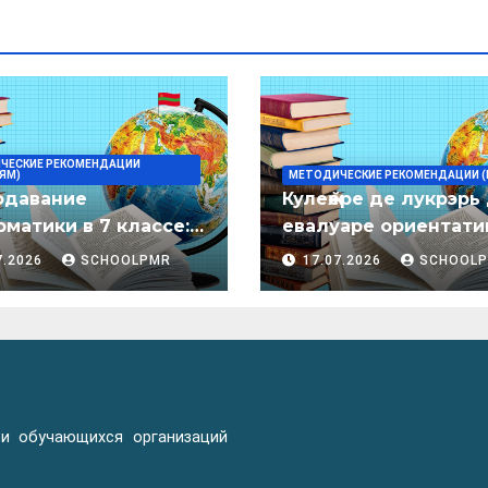
ЧЕСКИЕ РЕКОМЕНДАЦИИ
ЯМ)
МЕТОДИЧЕСКИЕ РЕКОМЕНДАЦИИ (
одавание
Кулеӂере де лукрэрь
матики в 7 классе:
евалуаре ориентати
дическое пособие
лимба молдовеняск
7.2026
SCHOOLPMR
17.07.2026
SCHOOL
пентру елевий клас
примаре але
организациилор де
ынвэцэмынт ӂенерал
 и обучающихся организаций