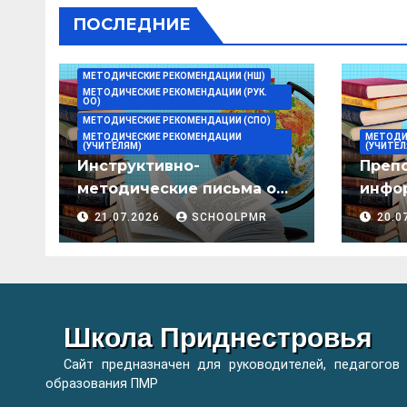
ПОСЛЕДНИЕ
МЕТОДИЧЕСКИЕ РЕКОМЕНДАЦИИ (НШ)
МЕТОДИЧЕСКИЕ РЕКОМЕНДАЦИИ (РУК.
ОО)
МЕТОДИЧЕСКИЕ РЕКОМЕНДАЦИИ (СПО)
МЕТОДИЧЕСКИЕ РЕКОМЕНДАЦИИ
МЕТОДИ
(УЧИТЕЛЯМ)
(УЧИТЕЛ
Инструктивно-
Преп
методические письма о
инфор
преподавании учебных
мето
21.07.2026
SCHOOLPMR
20.0
предметов/дисциплин в
организациях
образования ПМР на
2026/27 уч. год
Школа Приднестровья
Сайт предназначен для руководителей, педагогов
образования ПМР