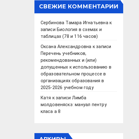
СВЕЖИЕ КОММЕНТАРИИ
Сербинова Тамара Игнатьевна
к
записи
Биология в схемах и
таблицах (78 и 116 часов)
Оксана Александровна
к записи
Перечень учебников,
рекомендованных и (или)
допущенных к использованию в
образовательном процессе в
организациях образования в
2025-2026 учебном году
Катя
к записи
Лимба
молдовеняскэ: мануал пентру
класа а 8