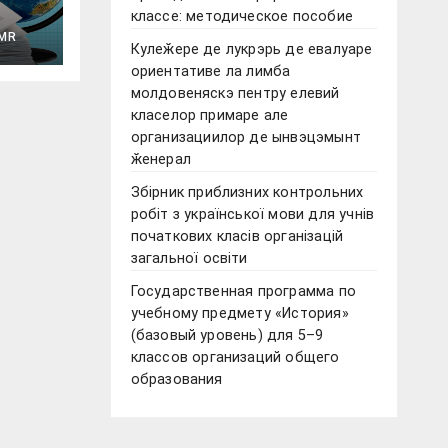
классе: методическое пособие
ой
MR
Кулеӂере де лукрэрь де евалуаре
ориентативе ла лимба
го
молдовеняскэ пентру елевий
класелор примаре але
организациилор де ынвэцэмынт
ӂенерал
Збірник приблизних контрольних
робіт з української мови для учнів
початкових класів організацій
загальної освіти
Государственная программа по
учебному предмету «История»
(базовый уровень) для 5–9
классов организаций общего
образования