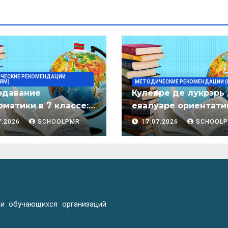
ЧЕСКИЕ РЕКОМЕНДАЦИИ
ЯМ)
МЕТОДИЧЕСКИЕ РЕКОМЕНДАЦИИ (
одавание
Кулеӂере де лукрэрь
матики в 7 классе:
евалуаре ориентати
дическое пособие
лимба молдовеняск
7.2026
SCHOOLPMR
17.07.2026
SCHOOL
пентру елевий клас
примаре але
организациилор де
ынвэцэмынт ӂенерал
 и обучающихся организаций