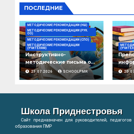
ПОСЛЕДНИЕ
МЕТОДИЧЕСКИЕ РЕКОМЕНДАЦИИ (НШ)
МЕТОДИЧЕСКИЕ РЕКОМЕНДАЦИИ (РУК.
ОО)
МЕТОДИЧЕСКИЕ РЕКОМЕНДАЦИИ (СПО)
МЕТОДИЧЕСКИЕ РЕКОМЕНДАЦИИ
МЕТОДИ
(УЧИТЕЛЯМ)
(УЧИТЕЛ
Инструктивно-
Преп
методические письма о
инфор
преподавании учебных
мето
21.07.2026
SCHOOLPMR
20.0
предметов/дисциплин в
организациях
образования ПМР на
2026/27 уч. год
Школа Приднестровья
Сайт предназначен для руководителей, педагогов
образования ПМР