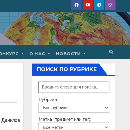
ОНКУРС
О НАС
НОВОСТИ
ПОИСК ПО РУБРИКЕ
Рубрика:
Метка (предмет или тег):
 Данилов