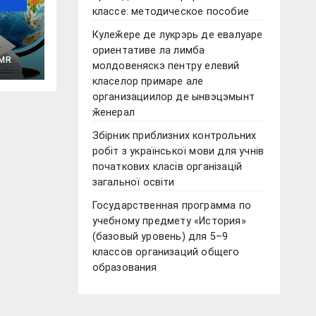
классе: методическое пособие
Кулеӂере де лукрэрь де евалуаре
ориентативе ла лимба
ой
MR
молдовеняскэ пентру елевий
класелор примаре але
го
организациилор де ынвэцэмынт
ӂенерал
Збірник приблизних контрольних
робіт з української мови для учнів
початкових класів організацій
загальної освіти
Государственная программа по
учебному предмету «История»
(базовый уровень) для 5–9
классов организаций общего
образования