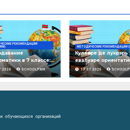
ЧЕСКИЕ РЕКОМЕНДАЦИИ
ЯМ)
МЕТОДИЧЕСКИЕ РЕКОМЕНДАЦИИ (
одавание
Кулеӂере де лукрэрь
матики в 7 классе:
евалуаре ориентати
дическое пособие
лимба молдовеняск
7.2026
SCHOOLPMR
17.07.2026
SCHOOL
пентру елевий клас
примаре але
организациилор де
ынвэцэмынт ӂенерал
 и обучающихся организаций