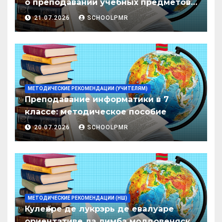
о преподавании учебных предметов/
дисциплин в организациях
21.07.2026
SCHOOLPMR
образования ПМР на 2026/27 уч. год
МЕТОДИЧЕСКИЕ РЕКОМЕНДАЦИИ (УЧИТЕЛЯМ)
Преподавание информатики в 7
классе: методическое пособие
20.07.2026
SCHOOLPMR
МЕТОДИЧЕСКИЕ РЕКОМЕНДАЦИИ (НШ)
Кулеӂере де лукрэрь де евалуаре
ориентативе ла лимба молдовеняскэ