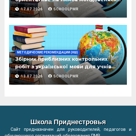
пентру елевий класелор примаре але
17.07.2026
SCHOOLPMR
организациилор де ынвэцэмынт
ӂенерал
МЕТОДИЧЕСКИЕ РЕКОМЕНДАЦИИ (НШ)
Збірник приблизних контрольних
робіт з української мови для учнів
початкових класів організацій
13.07.2026
SCHOOLPMR
загальної освіти
Школа Приднестровья
Сайт предназначен для руководителей, педагогов и
обучающихся организаций образования ПМР