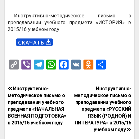
Инструктивно-методическое письмo о
преподавании учебного предмета «ИСТОРИЯ» в
2015/16 учебном году
C
Vi
T
W
F
V
O
О
o
b
el
h
a
K
d
т
py
er
e
at
ce
n
п
Навигация
Инструктивно-
Инструктивно-
Li
gr
s
b
o
р
по
методическое письмo о
методическое письмо о
n
a
A
o
kl
а
преподавании учебного
преподавании учебного
записям
предмета «НАЧАЛЬНАЯ
предмета «РУССКИЙ
k
m
p
o
a
в
ВОЕННАЯ ПОДГОТОВКА»
ЯЗЫК (РОДНОЙ) И
p
k
ss
и
в 2015/16 учебном году
ЛИТЕРАТУРА» в 2015/16
учебном году
ni
т