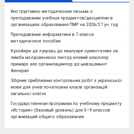
Инструктивно-методические письма о
преподавании учебных предметов/дисциплин в
организациях образования ПМР на 2026/27 уч. год
Преподавание информатики в 7 классе:
методическое пособие
Кулеӂере де лукрэрь де евалуаре ориентативе ла
лимба молдовеняскэ пентру елевий класелор
примаре але организациилор де ынвэцэмынт
ӂенерал
Збірник приблизних контрольних робіт з української
мови для учнів початкових класів організацій
загальної освіти
Государственная программа по учебному предмету
«История» (базовый уровень) для 5–9 классов
организаций общего образования