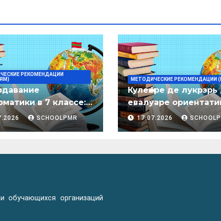
ЧЕСКИЕ РЕКОМЕНДАЦИИ
ЯМ)
МЕТОДИЧЕСКИЕ РЕКОМЕНДАЦИИ (
одавание
Кулеӂере де лукрэрь
матики в 7 классе:
евалуаре ориентати
дическое пособие
лимба молдовеняск
7.2026
SCHOOLPMR
17.07.2026
SCHOOL
пентру елевий клас
примаре але
организациилор де
ынвэцэмынт ӂенерал
 и обучающихся организаций