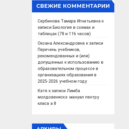
СВЕЖИЕ КОММЕНТАРИИ
Сербинова Тамара Игнатьевна
к
записи
Биология в схемах и
таблицах (78 и 116 часов)
Оксана Александровна
к записи
Перечень учебников,
рекомендованных и (или)
допущенных к использованию в
образовательном процессе в
организациях образования в
2025-2026 учебном году
Катя
к записи
Лимба
молдовеняскэ: мануал пентру
класа а 8