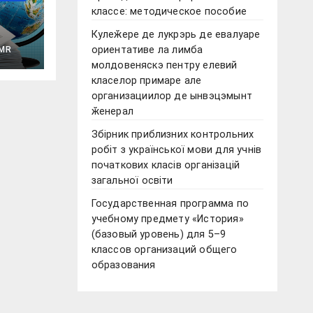
классе: методическое пособие
Кулеӂере де лукрэрь де евалуаре
ой
ориентативе ла лимба
MR
молдовеняскэ пентру елевий
го
класелор примаре але
организациилор де ынвэцэмынт
ӂенерал
Збірник приблизних контрольних
робіт з української мови для учнів
початкових класів організацій
загальної освіти
Государственная программа по
учебному предмету «История»
(базовый уровень) для 5–9
классов организаций общего
образования