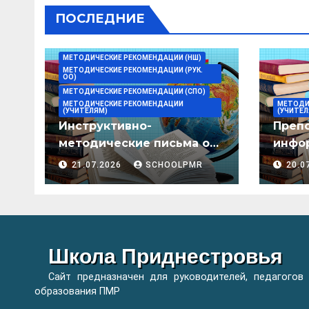
ПОСЛЕДНИЕ
МЕТОДИЧЕСКИЕ РЕКОМЕНДАЦИИ (НШ)
МЕТОДИЧЕСКИЕ РЕКОМЕНДАЦИИ (РУК.
ОО)
МЕТОДИЧЕСКИЕ РЕКОМЕНДАЦИИ (СПО)
МЕТОДИЧЕСКИЕ РЕКОМЕНДАЦИИ
МЕТОДИ
(УЧИТЕЛЯМ)
(УЧИТЕЛ
Инструктивно-
Преп
методические письма о
инфор
преподавании учебных
мето
21.07.2026
SCHOOLPMR
20.0
предметов/дисциплин в
организациях
образования ПМР на
2026/27 уч. год
Школа Приднестровья
Сайт предназначен для руководителей, педагогов
образования ПМР