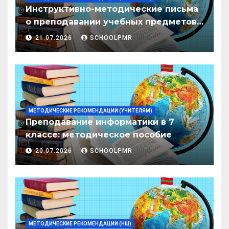
Инструктивно-методические письма
о преподавании учебных предметов/
дисциплин в организациях
21.07.2026
SCHOOLPMR
образования ПМР на 2026/27 уч. год
МЕТОДИЧЕСКИЕ РЕКОМЕНДАЦИИ (УЧИТЕЛЯМ)
Преподавание информатики в 7
классе: методическое пособие
20.07.2026
SCHOOLPMR
МЕТОДИЧЕСКИЕ РЕКОМЕНДАЦИИ (НШ)