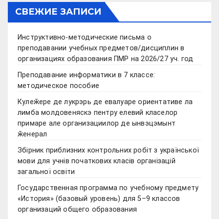
СВЕЖИЕ ЗАПИСИ
Инструктивно-методические письма о
преподавании учебных предметов/дисциплин в
организациях образования ПМР на 2026/27 уч. год
Преподавание информатики в 7 классе:
методическое пособие
Кулеӂере де лукрэрь де евалуаре ориентативе ла
лимба молдовеняскэ пентру елевий класелор
примаре але организациилор де ынвэцэмынт
ӂенерал
Збірник приблизних контрольних робіт з української
мови для учнів початкових класів організацій
загальної освіти
Государственная программа по учебному предмету
«История» (базовый уровень) для 5–9 классов
организаций общего образования