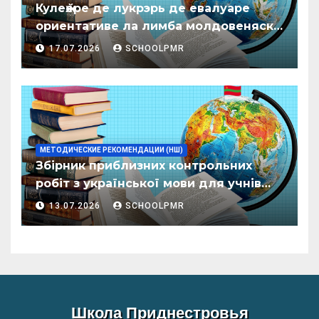
Кулеӂере де лукрэрь де евалуаре
ориентативе ла лимба молдовеняскэ
пентру елевий класелор примаре але
17.07.2026
SCHOOLPMR
организациилор де ынвэцэмынт
ӂенерал
МЕТОДИЧЕСКИЕ РЕКОМЕНДАЦИИ (НШ)
Збірник приблизних контрольних
робіт з української мови для учнів
початкових класів організацій
13.07.2026
SCHOOLPMR
загальної освіти
Школа Приднестровья