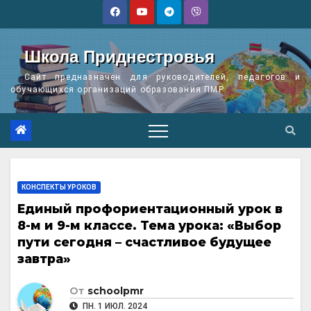
Перейти
к
содержимому
Школа Приднестровья
Сайт предназначен для руководителей, педагогов и
обучающихся организаций образования ПМР
КОНСПЕКТЫ УРОКОВ
Единый профориентационный урок в
8-м и 9-м классе. Тема урока: «Выбор
пути сегодня – счастливое будущее
завтра»
От
schoolpmr
ПН. 1 ИЮЛ. 2024