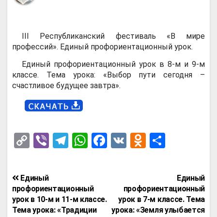
III Республиканский фестиваль «В мире
профессий». Единый профориентационный урок.
Единый профориентационный урок в 8-м и 9-м
классе. Тема урока: «Выбор пути сегодня –
счастливое будущее завтра».
C
Vi
T
W
F
V
O
О
o
b
el
h
a
K
d
т
py
er
e
at
ce
n
п
Навигация
Единый
Единый
Li
gr
s
b
o
р
по
профориентационный
профориентационный
n
a
A
o
kl
а
урок в 10-м и 11-м классе.
урок в 7-м классе. Тема
записям
Тема урока: «Традиции
урока: «Земля улыбается