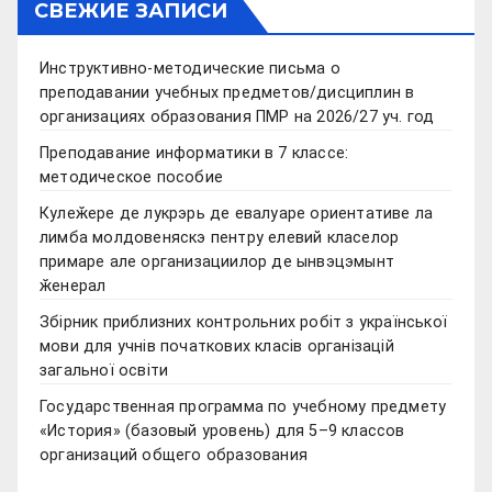
СВЕЖИЕ ЗАПИСИ
Инструктивно-методические письма о
преподавании учебных предметов/дисциплин в
организациях образования ПМР на 2026/27 уч. год
Преподавание информатики в 7 классе:
методическое пособие
Кулеӂере де лукрэрь де евалуаре ориентативе ла
лимба молдовеняскэ пентру елевий класелор
примаре але организациилор де ынвэцэмынт
ӂенерал
Збірник приблизних контрольних робіт з української
мови для учнів початкових класів організацій
загальної освіти
Государственная программа по учебному предмету
«История» (базовый уровень) для 5–9 классов
организаций общего образования