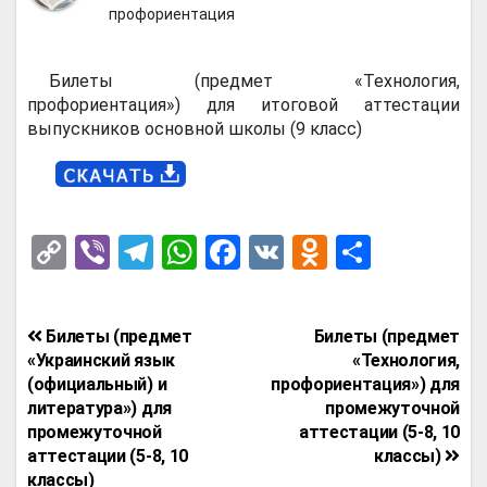
профориентация
Билеты (предмет «Технология,
профориентация») для итоговой аттестации
выпускников основной школы (9 класс)
C
Vi
T
W
F
V
O
О
o
b
el
h
a
K
d
т
py
er
e
at
ce
n
п
Навигация
Билеты (предмет
Билеты (предмет
Li
gr
s
b
o
р
по
«Украинский язык
«Технология,
n
a
A
o
kl
а
(официальный) и
профориентация») для
записям
литература») для
промежуточной
k
m
p
o
a
в
промежуточной
аттестации (5-8, 10
p
k
ss
и
аттестации (5-8, 10
классы)
классы)