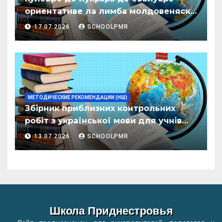
ориентативе ла лимба молдовеняскэ
пентру елевий класелор примаре але
17.07.2026
SCHOOLPMR
организациилор де ынвэцэмынт
ӂенерал
МЕТОДИЧЕСКИЕ РЕКОМЕНДАЦИИ (НШ)
Збірник приблизних контрольних
робіт з української мови для учнів
початкових класів організацій
13.07.2026
SCHOOLPMR
загальної освіти
Школа Приднестровья