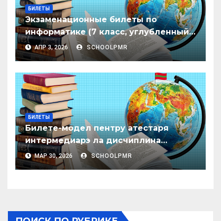
БИЛЕТЫ
Экзаменационные билеты по
информатике (7 класс, углубленный
уровень)
АПР 3, 2026
SCHOOLPMR
БИЛЕТЫ
Билете-модел пентру атестаря
интермедиарэ ла дисчиплина
«Сочиолоӂия», класеле 6–8
МАР 30, 2026
SCHOOLPMR