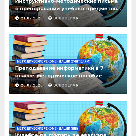
Инструктивно-методические письма
о преподавании учебных предметов/
дисциплин в организациях
21.07.2026
SCHOOLPMR
образования ПМР на 2026/27 уч. год
МЕТОДИЧЕСКИЕ РЕКОМЕНДАЦИИ (УЧИТЕЛЯМ)
Преподавание информатики в 7
классе: методическое пособие
20.07.2026
SCHOOLPMR
МЕТОДИЧЕСКИЕ РЕКОМЕНДАЦИИ (НШ)
Кулеӂере де лукрэрь де евалуаре