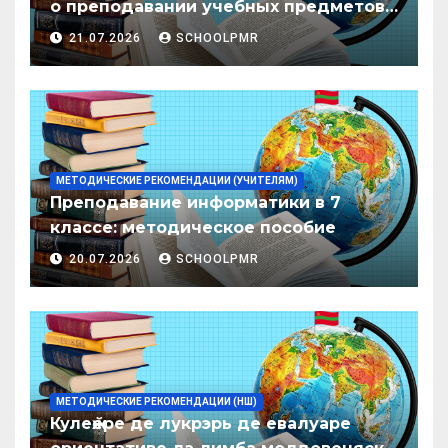
о преподавании учебных предметов/
дисциплин в организациях
21.07.2026
SCHOOLPMR
образования ПМР на 2026/27 уч. год
МЕТОДИЧЕСКИЕ РЕКОМЕНДАЦИИ (УЧИТЕЛЯМ)
Преподавание информатики в 7
классе: методическое пособие
20.07.2026
SCHOOLPMR
МЕТОДИЧЕСКИЕ РЕКОМЕНДАЦИИ (НШ)
Кулеӂере де лукрэрь де евалуаре