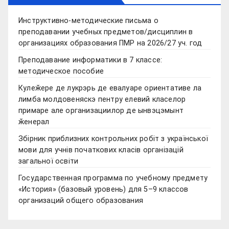
Инструктивно-методические письма о
преподавании учебных предметов/дисциплин в
организациях образования ПМР на 2026/27 уч. год
Преподавание информатики в 7 классе:
методическое пособие
Кулеӂере де лукрэрь де евалуаре ориентативе ла
лимба молдовеняскэ пентру елевий класелор
примаре але организациилор де ынвэцэмынт
ӂенерал
Збірник приблизних контрольних робіт з української
мови для учнів початкових класів організацій
загальної освіти
Государственная программа по учебному предмету
«История» (базовый уровень) для 5–9 классов
организаций общего образования