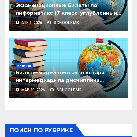
Экзаменационные билеты по
информатике (7 класс, углубленный
уровень)
АПР 3, 2026
SCHOOLPMR
БИЛЕТЫ
Билете-модел пентру атестаря
интермедиарэ ла дисчиплина
«Сочиолоӂия», класеле 6–8
МАР 30, 2026
SCHOOLPMR
ПОИСК ПО РУБРИКЕ