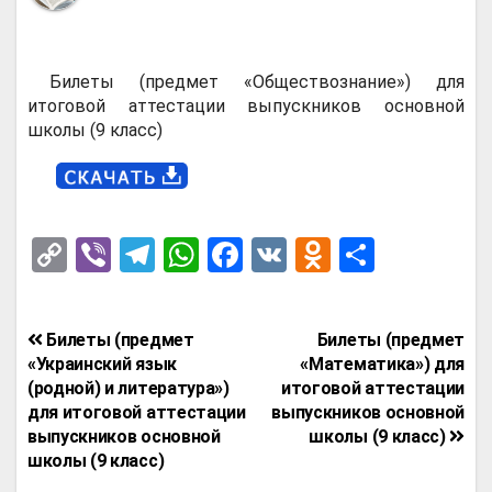
Билеты (предмет «Обществознание») для
итоговой аттестации выпускников основной
школы (9 класс)
C
Vi
T
W
F
V
O
О
o
b
el
h
a
K
d
т
py
er
e
at
ce
n
п
Навигация
Билеты (предмет
Билеты (предмет
Li
gr
s
b
o
р
по
«Украинский язык
«Математика») для
n
a
A
o
kl
а
(родной) и литература»)
итоговой аттестации
записям
для итоговой аттестации
выпускников основной
k
m
p
o
a
в
выпускников основной
школы (9 класс)
p
k
ss
и
школы (9 класс)