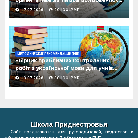
ориентативе ла лимба молдовеняскэ
пентру елевий класелор примаре але
17.07.2026
SCHOOLPMR
организациилор де ынвэцэмынт
ӂенерал
МЕТОДИЧЕСКИЕ РЕКОМЕНДАЦИИ (НШ)
Збірник приблизних контрольних
робіт з української мови для учнів
початкових класів організацій
13.07.2026
SCHOOLPMR
загальної освіти
Школа Приднестровья
Сайт предназначен для руководителей, педагогов и