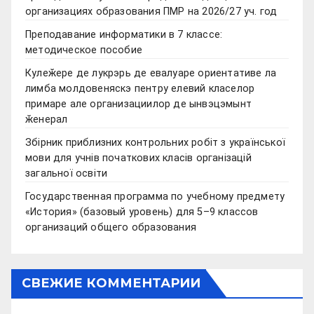
организациях образования ПМР на 2026/27 уч. год
Преподавание информатики в 7 классе:
методическое пособие
Кулеӂере де лукрэрь де евалуаре ориентативе ла
лимба молдовеняскэ пентру елевий класелор
примаре але организациилор де ынвэцэмынт
ӂенерал
Збірник приблизних контрольних робіт з української
мови для учнів початкових класів організацій
загальної освіти
Государственная программа по учебному предмету
«История» (базовый уровень) для 5–9 классов
организаций общего образования
СВЕЖИЕ КОММЕНТАРИИ