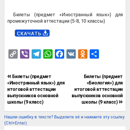
Билеты (предмет «Иностранный язык») для
промежуточной аттестации (5-8, 10 классы)
C
Vi
T
W
F
V
O
О
o
b
el
h
a
K
d
т
py
er
e
at
ce
n
п
Навигация
Билеты (предмет
Билеты (предмет
Li
gr
s
b
o
р
по
«Иностранный язык») для
«Биология») для
n
a
A
o
kl
а
итоговой аттестации
итоговой аттестации
записям
выпускников основной
выпускников основной
k
m
p
o
a
в
школы (9 класс)
школы (9 класс)
p
k
ss
и
ni
т
Нашли ошибку в тексте? Выделите её и нажмите эту ссылку
(Ctrl+Enter).
ki
ь