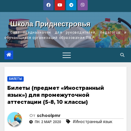
Перейти
к
содержимому
Школа Приднестровья
Сайт предназначен для руководителей, педагогов и
обучающихся организаций образования ПМР
БИЛЕТЫ
Билеты (предмет «Иностранный
язык») для промежуточной
аттестации (5-8, 10 классы)
От
schoolpmr
#Иностранный язык
ПН. 2 МАР. 2020