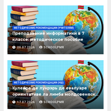
МЕТОДИЧЕСКИЕ РЕКОМЕНДАЦИИ (УЧИТЕЛЯМ)
Преподавание информатики в 7
классе: методическое пособие
20.07.2026
SCHOOLPMR
МЕТОДИЧЕСКИЕ РЕКОМЕНДАЦИИ (НШ)
Кулеӂере де лукрэрь де евалуаре
ориентативе ла лимба молдовеняскэ
пентру елевий класелор примаре але
17.07.2026
SCHOOLPMR
организациилор де ынвэцэмынт