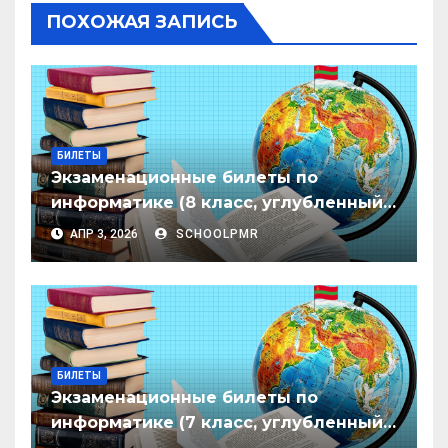
ПОХОЖАЯ ЗАПИСЬ
БИЛЕТЫ
Экзаменационные билеты по
информатике (8 класс, углубленный
уровень)
АПР 3, 2026
SCHOOLPMR
БИЛЕТЫ
Экзаменационные билеты по
информатике (7 класс, углубленный
уровень)