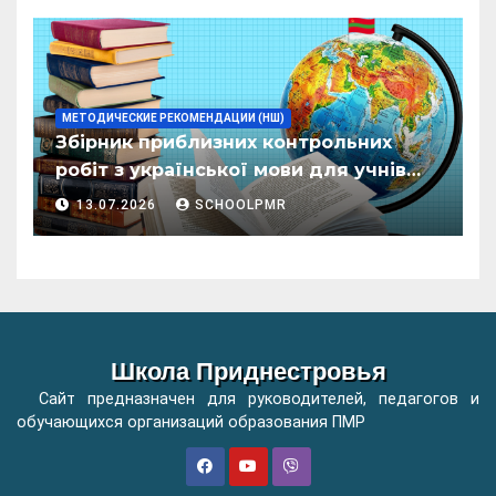
ӂенерал
МЕТОДИЧЕСКИЕ РЕКОМЕНДАЦИИ (НШ)
Збірник приблизних контрольних
робіт з української мови для учнів
початкових класів організацій
13.07.2026
SCHOOLPMR
загальної освіти
Школа Приднестровья
Сайт предназначен для руководителей, педагогов и
обучающихся организаций образования ПМР