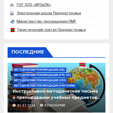
ГОУ ДПО «ИРОиПК»
Электронная школа Приднестровья
Министерство просвещения ПМР
Туристический портал Приднестровья
ПОСЛЕДНИЕ
МЕТОДИЧЕСКИЕ РЕКОМЕНДАЦИИ (НШ)
МЕТОДИЧЕСКИЕ РЕКОМЕНДАЦИИ (РУК. ОО)
МЕТОДИЧЕСКИЕ РЕКОМЕНДАЦИИ (СПО)
МЕТОДИЧЕСКИЕ РЕКОМЕНДАЦИИ (УЧИТЕЛЯМ)
Инструктивно-методические письма
о преподавании учебных предметов/
дисциплин в организациях
21.07.2026
SCHOOLPMR
образования ПМР на 2026/27 уч. год