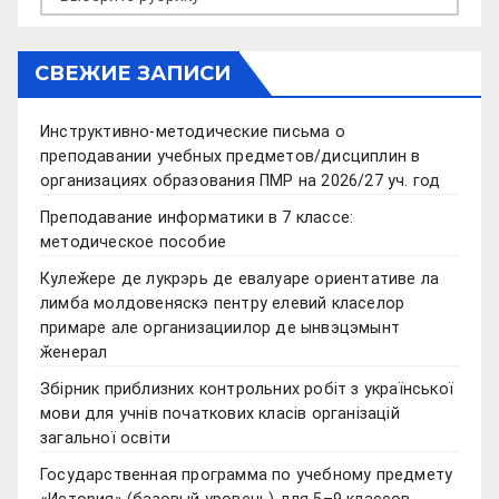
СВЕЖИЕ ЗАПИСИ
Инструктивно-методические письма о
преподавании учебных предметов/дисциплин в
организациях образования ПМР на 2026/27 уч. год
Преподавание информатики в 7 классе:
методическое пособие
Кулеӂере де лукрэрь де евалуаре ориентативе ла
лимба молдовеняскэ пентру елевий класелор
примаре але организациилор де ынвэцэмынт
ӂенерал
Збірник приблизних контрольних робіт з української
мови для учнів початкових класів організацій
загальної освіти
Государственная программа по учебному предмету