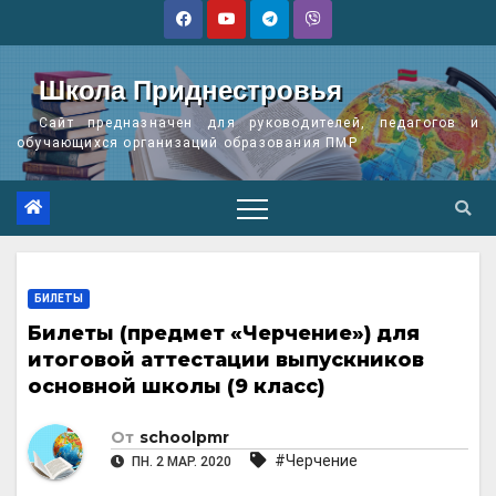
Перейти
к
содержимому
Школа Приднестровья
Сайт предназначен для руководителей, педагогов и
обучающихся организаций образования ПМР
БИЛЕТЫ
Билеты (предмет «Черчение») для
итоговой аттестации выпускников
основной школы (9 класс)
От
schoolpmr
#Черчение
ПН. 2 МАР. 2020