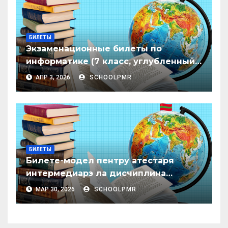
БИЛЕТЫ
Экзаменационные билеты по
информатике (7 класс, углубленный
уровень)
АПР 3, 2026
SCHOOLPMR
БИЛЕТЫ
Билете-модел пентру атестаря
интермедиарэ ла дисчиплина
«Сочиолоӂия», класеле 6–8
МАР 30, 2026
SCHOOLPMR