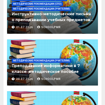
МЕТОДИЧЕСКИЕ РЕКОМЕНДАЦИИ (СПО)
МЕТОДИЧЕСКИЕ РЕКОМЕНДАЦИИ (УЧИТЕЛЯМ)
Инструктивно-методические письма
о преподавании учебных предметов/
дисциплин в организациях
21.07.2026
SCHOOLPMR
образования ПМР на 2026/27 уч. год
МЕТОДИЧЕСКИЕ РЕКОМЕНДАЦИИ (УЧИТЕЛЯМ)
Преподавание информатики в 7
классе: методическое пособие
20.07.2026
SCHOOLPMR