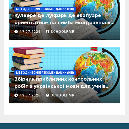
МЕТОДИЧЕСКИЕ РЕКОМЕНДАЦИИ (НШ)
Кулеӂере де лукрэрь де евалуаре
ориентативе ла лимба молдовеняскэ
пентру елевий класелор примаре але
17.07.2026
SCHOOLPMR
организациилор де ынвэцэмынт
ӂенерал
МЕТОДИЧЕСКИЕ РЕКОМЕНДАЦИИ (НШ)
Збірник приблизних контрольних
робіт з української мови для учнів
початкових класів організацій
13.07.2026
SCHOOLPMR
загальної освіти