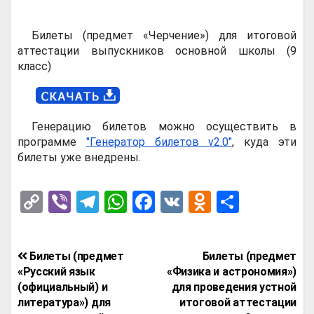
Билеты (предмет «Черчение») для итоговой
аттестации выпускников основной школы (9
класс)
Генерацию билетов можно осуществить в
программе
"Генератор билетов v2.0"
, куда эти
билеты уже внедрены.
C
Vi
T
W
F
V
O
О
o
b
el
h
a
K
d
т
py
er
e
at
ce
n
п
Навигация
Билеты (предмет
Билеты (предмет
Li
gr
s
b
o
р
по
«Русский язык
«Физика и астрономия»)
n
a
A
o
kl
а
(официальный) и
для проведения устной
записям
литература») для
итоговой аттестации