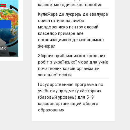
классе: методическое пособие
Кулеӂере де лукрэрь де евалуаре
ориентативе ла лимба
молдовеняскэ пентру елевий
класелор примаре але
организациилор де ынвэцэмынт
ӂенерал
PMR
Збірник приблизних контрольних
 28
робіт з української мови для учнів
початкових класів організацій
загальної освіти
Государственная программа по
учебному предмету «История»
(базовый уровень) для 5–9
классов организаций общего
образования