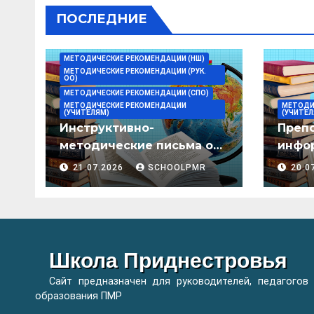
ПОСЛЕДНИЕ
МЕТОДИЧЕСКИЕ РЕКОМЕНДАЦИИ (НШ)
МЕТОДИЧЕСКИЕ РЕКОМЕНДАЦИИ (РУК.
ОО)
МЕТОДИЧЕСКИЕ РЕКОМЕНДАЦИИ (СПО)
МЕТОДИЧЕСКИЕ РЕКОМЕНДАЦИИ
МЕТОДИ
(УЧИТЕЛЯМ)
(УЧИТЕЛ
Инструктивно-
Преп
методические письма о
инфор
преподавании учебных
мето
21.07.2026
SCHOOLPMR
20.0
предметов/дисциплин в
организациях
образования ПМР на
2026/27 уч. год
Школа Приднестровья
Сайт предназначен для руководителей, педагогов
образования ПМР