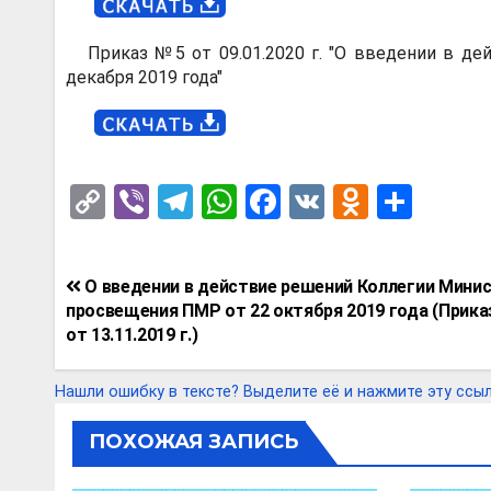
Приказ №5 от 09.01.2020 г. "О введении в 
декабря 2019 года"
C
Vi
T
W
F
V
O
О
o
b
el
h
a
K
d
т
py
er
e
at
ce
n
п
Навигация
О введении в действие решений Коллегии Мини
Li
gr
s
b
o
р
по
просвещения ПМР от 22 октября 2019 года (Прика
n
a
A
o
kl
а
от 13.11.2019 г.)
записям
k
m
p
o
a
в
Нашли ошибку в тексте? Выделите её и нажмите эту ссылку
p
k
ss
и
ni
т
ПОХОЖАЯ ЗАПИСЬ
ki
ь