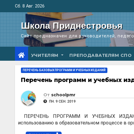
Перейти
Сб. 8 Авг. 2026
к
содержимому
Школа Приднестровья
Сайт предназначен для руководителей, педаг
УЧИТЕЛЯМ
ПРЕПОДАВАТЕЛЯМ СПО
ПЕРЕЧЕНЬ БАЗОВЫХ ПРОГРАММ И УЧЕБНЫХ ИЗДАНИЙ
Перечень программ и учебных изд
От
schoolpmr
ПН. 9 СЕН. 2019
ПЕРЕЧЕНЬ ПРОГРАММ И УЧЕБНЫХ ИЗДАНИ
использованию в образовательном процессе в ор