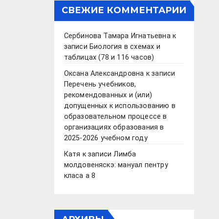
СВЕЖИЕ КОММЕНТАРИИ
Сербинова Тамара Игнатьевна
к
записи
Биология в схемах и
таблицах (78 и 116 часов)
Оксана Александровна
к записи
Перечень учебников,
рекомендованных и (или)
допущенных к использованию в
образовательном процессе в
организациях образования в
2025-2026 учебном году
Катя
к записи
Лимба
молдовеняскэ: мануал пентру
класа а 8