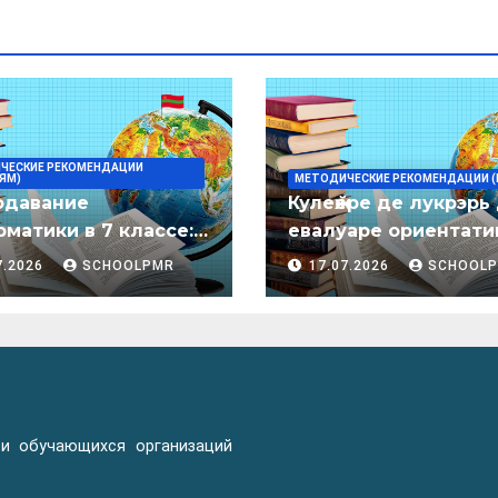
ЧЕСКИЕ РЕКОМЕНДАЦИИ
ЯМ)
МЕТОДИЧЕСКИЕ РЕКОМЕНДАЦИИ (
одавание
Кулеӂере де лукрэрь
матики в 7 классе:
евалуаре ориентати
дическое пособие
лимба молдовеняск
7.2026
SCHOOLPMR
17.07.2026
SCHOOL
пентру елевий клас
примаре але
организациилор де
ынвэцэмынт ӂенерал
 и обучающихся организаций