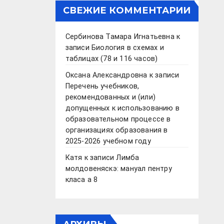
СВЕЖИЕ КОММЕНТАРИИ
Сербинова Тамара Игнатьевна
к
записи
Биология в схемах и
таблицах (78 и 116 часов)
Оксана Александровна
к записи
Перечень учебников,
рекомендованных и (или)
допущенных к использованию в
образовательном процессе в
организациях образования в
2025-2026 учебном году
Катя
к записи
Лимба
молдовеняскэ: мануал пентру
класа а 8