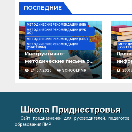
ПОСЛЕДНИЕ
МЕТОДИЧЕСКИЕ РЕКОМЕНДАЦИИ (НШ)
МЕТОДИЧЕСКИЕ РЕКОМЕНДАЦИИ (РУК.
ОО)
МЕТОДИЧЕСКИЕ РЕКОМЕНДАЦИИ (СПО)
МЕТОДИЧЕСКИЕ РЕКОМЕНДАЦИИ
МЕТОДИ
(УЧИТЕЛЯМ)
(УЧИТЕЛ
Инструктивно-
Преп
методические письма о
инфор
преподавании учебных
мето
21.07.2026
SCHOOLPMR
20.0
предметов/дисциплин в
организациях
образования ПМР на
2026/27 уч. год
Школа Приднестровья
Сайт предназначен для руководителей, педагогов
образования ПМР