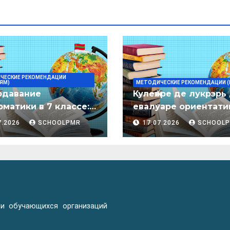
ЧЕСКИЕ РЕКОМЕНДАЦИИ
ЯМ)
МЕТОДИЧЕСКИЕ РЕКОМЕНДАЦИИ (
одавание
Кулеӂере де лукрэрь
матики в 7 классе:
евалуаре ориентати
дическое пособие
лимба молдовеняск
7.2026
SCHOOLPMR
17.07.2026
SCHOOL
пентру елевий клас
примаре але
организациилор де
ынвэцэмынт ӂенерал
 и обучающихся организаций