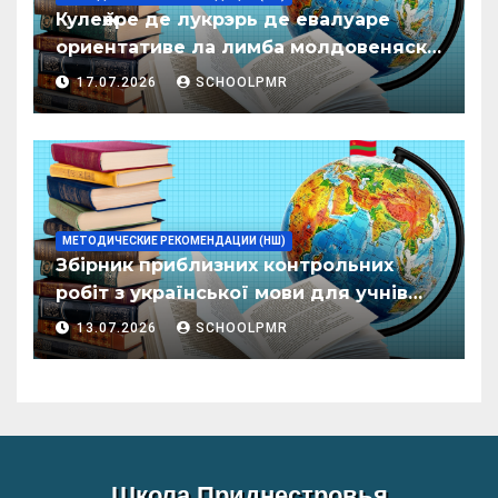
Кулеӂере де лукрэрь де евалуаре
ориентативе ла лимба молдовеняскэ
пентру елевий класелор примаре але
17.07.2026
SCHOOLPMR
организациилор де ынвэцэмынт
ӂенерал
МЕТОДИЧЕСКИЕ РЕКОМЕНДАЦИИ (НШ)
Збірник приблизних контрольних
робіт з української мови для учнів
початкових класів організацій
13.07.2026
SCHOOLPMR
загальної освіти
Школа Приднестровья