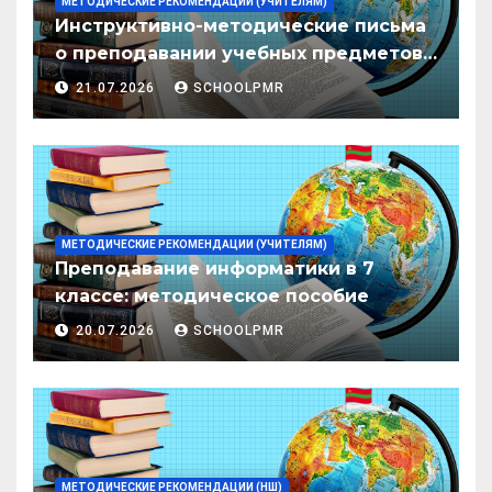
МЕТОДИЧЕСКИЕ РЕКОМЕНДАЦИИ (УЧИТЕЛЯМ)
Инструктивно-методические письма
о преподавании учебных предметов/
дисциплин в организациях
21.07.2026
SCHOOLPMR
образования ПМР на 2026/27 уч. год
МЕТОДИЧЕСКИЕ РЕКОМЕНДАЦИИ (УЧИТЕЛЯМ)
Преподавание информатики в 7
классе: методическое пособие
20.07.2026
SCHOOLPMR
МЕТОДИЧЕСКИЕ РЕКОМЕНДАЦИИ (НШ)