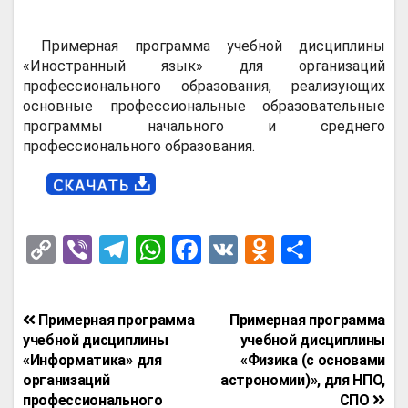
Примерная программа учебной дисциплины
«Иностранный язык» для организаций
профессионального образования, реализующих
основные профессиональные образовательные
программы начального и среднего
профессионального образования.
C
Vi
T
W
F
V
O
О
o
b
el
h
a
K
d
т
py
er
e
at
ce
n
п
Навигация
Примерная программа
Примерная программа
Li
gr
s
b
o
р
по
учебной дисциплины
учебной дисциплины
n
a
A
o
kl
а
«Информатика» для
«Физика (с основами
записям
организаций
астрономии)», для НПО,
k
m
p
o
a
в
профессионального
СПО