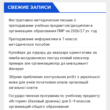
СВЕЖИЕ ЗАПИСИ
Инструктивно-методические письма о
преподавании учебных предметов/дисциплин в
организациях образования ПМР на 2026/27 уч. год
Преподавание информатики в 7 классе:
методическое пособие
Кулеӂере де лукрэрь де евалуаре ориентативе ла
лимба молдовеняскэ пентру елевий класелор
примаре але организациилор де ынвэцэмынт
ӂенерал
Збірник приблизних контрольних робіт з української
мови для учнів початкових класів організацій
загальної освіти
Государственная программа по учебному предмету
«История» (базовый уровень) для 5–9 классов
организаций общего образования