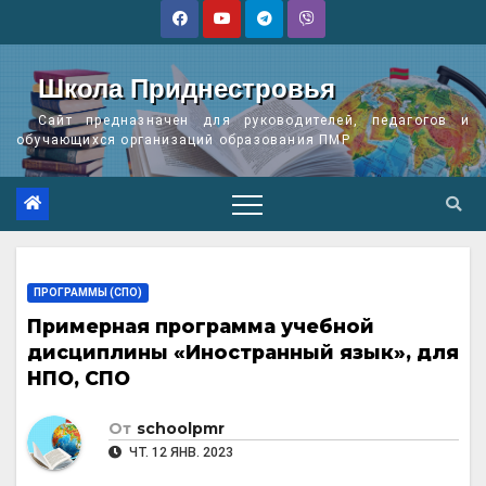
Перейти
к
содержимому
Школа Приднестровья
Сайт предназначен для руководителей, педагогов и
обучающихся организаций образования ПМР
ПРОГРАММЫ (СПО)
Примерная программа учебной
дисциплины «Иностранный язык», для
НПО, СПО
От
schoolpmr
ЧТ. 12 ЯНВ. 2023