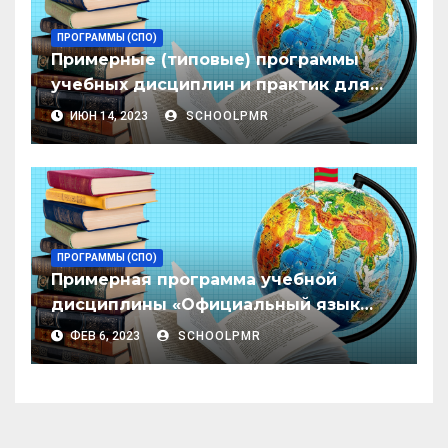
ПРОГРАММЫ (СПО)
Примерные (типовые) программы
учебных дисциплин и практик для
организаций высшего образования
ИЮН 14, 2023
SCHOOLPMR
ПРОГРАММЫ (СПО)
Примерная программа учебной
дисциплины «Официальный язык
(молдавский) и литература» для
ФЕВ 6, 2023
SCHOOLPMR
организаций начального и среднего
профессионального