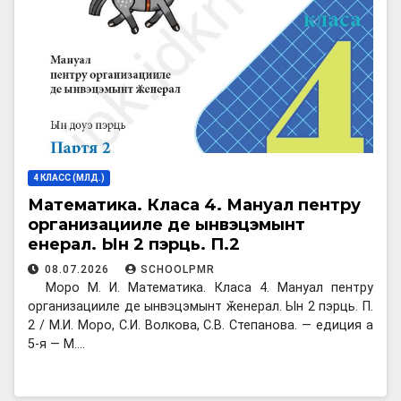
4 КЛАСС (МЛД.)
Математика. Класа 4. Мануал пентру
организацииле де ынвэцэмынт
ӂенерал. Ын 2 пэрць. П.2
08.07.2026
SCHOOLPMR
Моро М. И. Математика. Класа 4. Мануал пентру
организацииле де ынвэцэмынт ӂенерал. Ын 2 пэрць. П.
2 / М.И. Моро, С.И. Волкова, С.В. Степанова. — едиция а
5-я — М.…