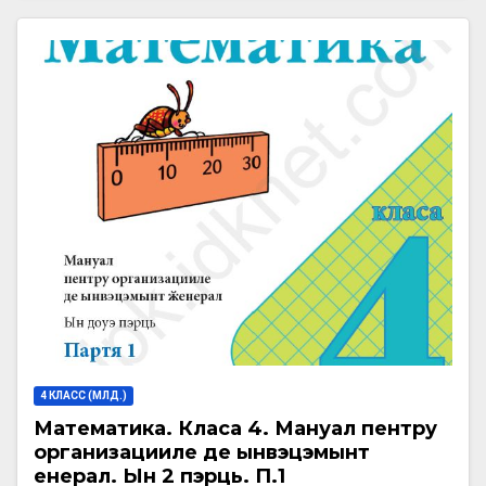
4 КЛАСС (МЛД.)
Математика. Класа 4. Мануал пентру
организацииле де ынвэцэмынт
ӂенерал. Ын 2 пэрць. П.1