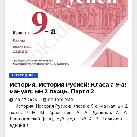
9 КЛАСС (МЛД.)
История. История Русией: Класа а 9-а:
мануал: ын 2 пэрць. Партя 2
08.07.2026
SCHOOLPMR
История. История Русией: Класа а 9-а: мануал: ын 2
пэрць / Н. М. Арсентьев, А. А. Данилов, А. А.
Левандовский [ш.а.]; суб ред. луй А. В. Торкунов. -
едиция а…