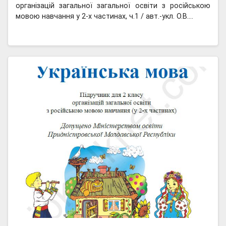
організацій загальної загальної освіти з російською
мовою навчання у 2-х частинах, ч.1 / авт.-укл. О.В.…