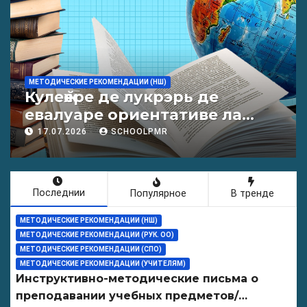
МЕТОДИЧЕСКИЕ РЕКОМЕНДАЦИИ (НШ)
Кулеӂере де лукрэрь де
евалуаре ориентативе ла
лимба молдовеняскэ пентру
17.07.2026
SCHOOLPMR
елевий класелор примаре
але организациилор де
ынвэцэмынт ӂенерал
Последнии
Популярное
В тренде
МЕТОДИЧЕСКИЕ РЕКОМЕНДАЦИИ (НШ)
МЕТОДИЧЕСКИЕ РЕКОМЕНДАЦИИ (РУК. ОО)
МЕТОДИЧЕСКИЕ РЕКОМЕНДАЦИИ (СПО)
МЕТОДИЧЕСКИЕ РЕКОМЕНДАЦИИ (УЧИТЕЛЯМ)
Инструктивно-методические письма о
преподавании учебных предметов/