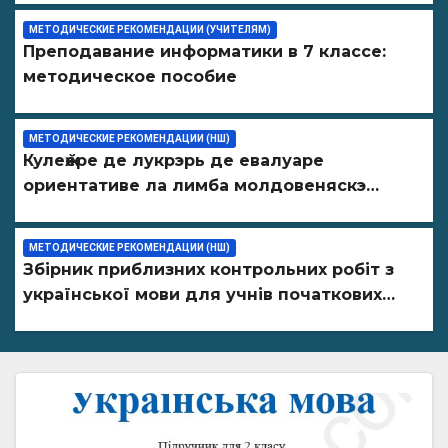
дисциплин в организациях образования
ПМР на 2026/27 уч. год
МЕТОДИЧЕСКИЕ РЕКОМЕНДАЦИИ (УЧИТЕЛЯМ)
Преподавание информатики в 7 классе:
методическое пособие
МЕТОДИЧЕСКИЕ РЕКОМЕНДАЦИИ (НШ)
Кулеӂере де лукрэрь де евалуаре
ориентативе ла лимба молдовеняскэ
пентру елевий класелор примаре але
организациилор де ынвэцэмынт ӂенерал
МЕТОДИЧЕСКИЕ РЕКОМЕНДАЦИИ (НШ)
Збірник приблизних контрольних робіт з
української мови для учнів початкових
класів організацій загальної освіти