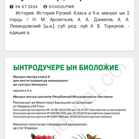
08.07.2026
SCHOOLPMR
История. История Русией: Класа а 9-а: мануал: ын 2
пэрць / Н. М. Арсентьев, А. А. Данилов, А. А.
Левандовский [ш.а.]; суб ред. луй А. В. Торкунов. -
едиция а…