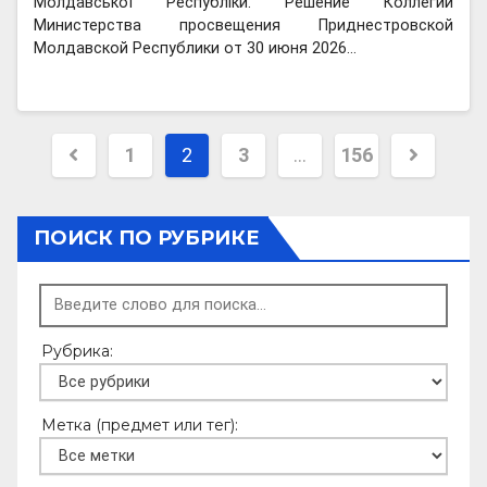
Молдавської Республіки. Решение Коллегии
Министерства просвещения Приднестровской
Молдавской Республики от 30 июня 2026…
Пагинация
1
2
3
…
156
записей
ПОИСК ПО РУБРИКЕ
Рубрика:
Метка (предмет или тег):