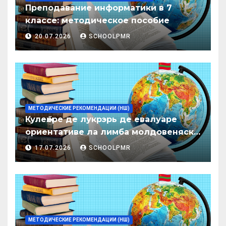
Преподавание информатики в 7
классе: методическое пособие
20.07.2026
SCHOOLPMR
МЕТОДИЧЕСКИЕ РЕКОМЕНДАЦИИ (НШ)
Кулеӂере де лукрэрь де евалуаре
ориентативе ла лимба молдовеняскэ
пентру елевий класелор примаре але
17.07.2026
SCHOOLPMR
организациилор де ынвэцэмынт
ӂенерал
МЕТОДИЧЕСКИЕ РЕКОМЕНДАЦИИ (НШ)