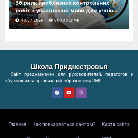
Збірник приблизних контрольних
робіт з української мови для учнів
початкових класів організацій
13.07.2026
SCHOOLPMR
загальної освіти
Школа Приднестровья
Сайт предназначен для руководителей, педагогов и
обучающихся организаций образования ПМР
Главная
Как пользоваться сайтом?
Карта сайта