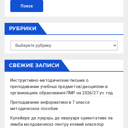
РУБРИКИ
Рубрики
СВЕЖИЕ ЗАПИСИ
Инструктивно-методические письма о
преподавании учебных предметов/дисциплин в
организациях образования ПМР на 2026/27 уч. год
Преподавание информатики в 7 классе:
методическое пособие
Кулеӂере де лукрэрь де евалуаре ориентативе ла
лимба молдовеняскэ пентру елевий класелор