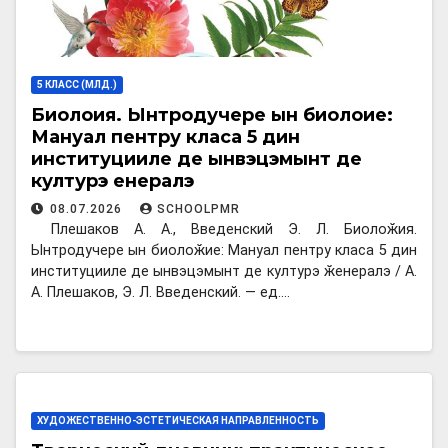
5 КЛАСС (МЛД.)
Биолоӂия. Ынтродучере ын биолоӂие:
Мануал пентру класа 5 дин
институцииле де ынвэцэмынт де
културэ ӂенералэ
08.07.2026
SCHOOLPMR
Плешаков А. А., Введенский Э. Л. Биолоӂия.
Ынтродучере ын биолоӂие: Мануал пентру класа 5 дин
институцииле де ынвэцэмынт де културэ ӂенералэ / А.
А. Плешаков, Э. Л. Введенский. — ед.…
ХУДОЖЕСТВЕННО-ЭСТЕТИЧЕСКАЯ НАПРАВЛЕННОСТЬ