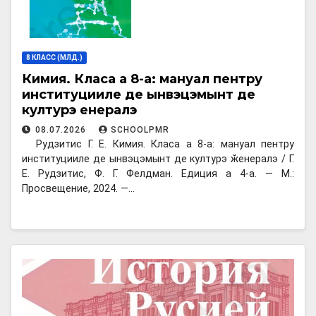
8 КЛАСС (МЛД.)
Кимия. Класа а 8-а: мануал пентру
институцииле де ынвэцэмынт де
културэ ӂенералэ
08.07.2026
SCHOOLPMR
Рудзитис Г. Е. Кимия. Класа а 8-а: мануал пентру
институцииле де ынвэцэмынт де културэ ӂенералэ / Г.
Е. Рудзитис, Ф. Г. Фелдман. Едиция а 4-а. — М.:
Просвещение, 2024. —…