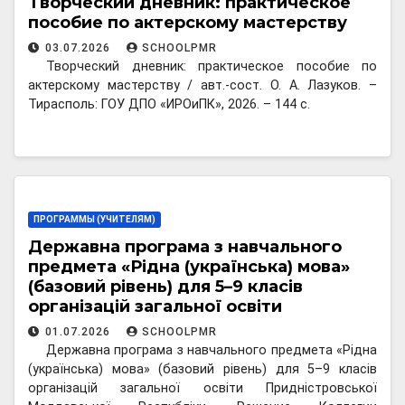
Творческий дневник: практическое
пособие по актерскому мастерству
03.07.2026
SCHOOLPMR
Творческий дневник: практическое пособие по
актерскому мастерству / авт.-сост. О. А. Лазуков. –
Тирасполь: ГОУ ДПО «ИРОиПК», 2026. – 144 с.
ПРОГРАММЫ (УЧИТЕЛЯМ)
Державна програма з навчального
предмета «Рідна (українська) мова»
(базовий рівень) для 5–9 класів
організацій загальної освіти
Придністровської Молдавської
01.07.2026
SCHOOLPMR
Республіки
Державна програма з навчального предмета «Рідна
(українська) мова» (базовий рівень) для 5–9 класів
організацій загальної освіти Придністровської