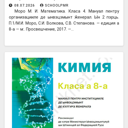
08.07.2026
SCHOOLPMR
Моро М. И. Математика. Класа 4. Мануал пентру
организацииле де ынвэцэмынт ӂенерал. Ын 2 пэрць.
П.1/М.И. Моро, С.И. Волкова, С.В. Степанова. — едиция а
8-а — м:. Просвешчение, 2017. —…