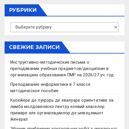
РУБРИКИ
Рубрики
СВЕЖИЕ ЗАПИСИ
Инструктивно-методические письма о
преподавании учебных предметов/дисциплин в
организациях образования ПМР на 2026/27 уч. год
Преподавание информатики в 7 классе:
методическое пособие
Кулеӂере де лукрэрь де евалуаре ориентативе ла
лимба молдовеняскэ пентру елевий класелор
примаре але организациилор де ынвэцэмынт
ӂенерал
Збірник приблизних контрольних робіт з української