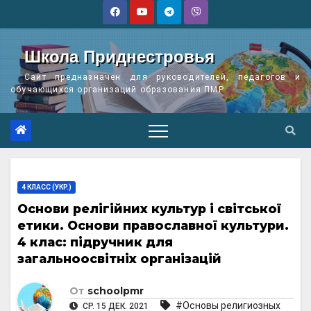
Перейти
к
содержимому
Школа Приднестровья
Сайт предназначен для руководителей, педагогов и
обучающихся организаций образования ПМР
4 КЛАСС (УКР.)
Основи релігійних культур і світської
етики. Основи православної культури.
4 клас: підручник для
загальноосвітніх організацій
От
schoolpmr
#Основы религиозных
СР. 15 ДЕК. 2021