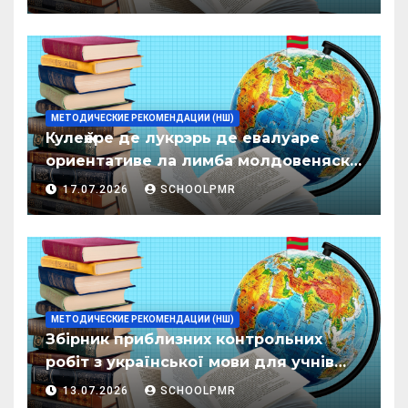
МЕТОДИЧЕСКИЕ РЕКОМЕНДАЦИИ (НШ)
Кулеӂере де лукрэрь де евалуаре
ориентативе ла лимба молдовеняскэ
пентру елевий класелор примаре але
17.07.2026
SCHOOLPMR
организациилор де ынвэцэмынт
ӂенерал
МЕТОДИЧЕСКИЕ РЕКОМЕНДАЦИИ (НШ)
Збірник приблизних контрольних
робіт з української мови для учнів
початкових класів організацій
13.07.2026
SCHOOLPMR
загальної освіти