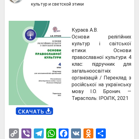
культур и светской этики
Кураєв А.В.
Основи релігійних
культур і світської
етики. Основи
православної культури. 4
клас: підручник для
загальноосвітніх
організацій / Переклад з
російської на українську
мову І.О. Бронич. —
Тирасполь: ІРОіПК, 2021
C
Vi
T
W
F
V
O
О