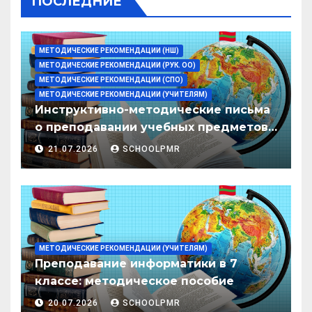
ПОСЛЕДНИЕ
МЕТОДИЧЕСКИЕ РЕКОМЕНДАЦИИ (НШ)
МЕТОДИЧЕСКИЕ РЕКОМЕНДАЦИИ (РУК. ОО)
МЕТОДИЧЕСКИЕ РЕКОМЕНДАЦИИ (СПО)
МЕТОДИЧЕСКИЕ РЕКОМЕНДАЦИИ (УЧИТЕЛЯМ)
Инструктивно-методические письма
о преподавании учебных предметов/
дисциплин в организациях
21.07.2026
SCHOOLPMR
образования ПМР на 2026/27 уч. год
МЕТОДИЧЕСКИЕ РЕКОМЕНДАЦИИ (УЧИТЕЛЯМ)
Преподавание информатики в 7
классе: методическое пособие
20.07.2026
SCHOOLPMR