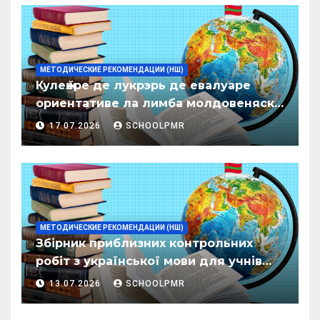
МЕТОДИЧЕСКИЕ РЕКОМЕНДАЦИИ (НШ)
Кулеӂере де лукрэрь де евалуаре
ориентативе ла лимба молдовеняскэ
пентру елевий класелор примаре але
17.07.2026
SCHOOLPMR
организациилор де ынвэцэмынт
ӂенерал
МЕТОДИЧЕСКИЕ РЕКОМЕНДАЦИИ (НШ)
Збірник приблизних контрольних
робіт з української мови для учнів
початкових класів організацій
13.07.2026
SCHOOLPMR
загальної освіти