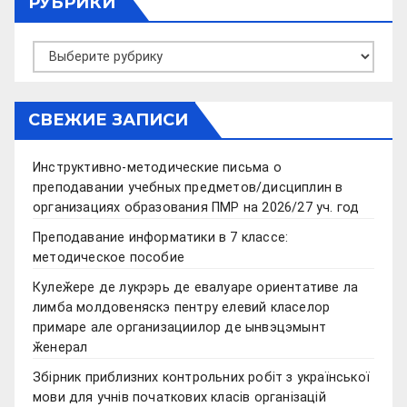
РУБРИКИ
Рубрики
СВЕЖИЕ ЗАПИСИ
Инструктивно-методические письма о
преподавании учебных предметов/дисциплин в
организациях образования ПМР на 2026/27 уч. год
Преподавание информатики в 7 классе:
методическое пособие
Кулеӂере де лукрэрь де евалуаре ориентативе ла
лимба молдовеняскэ пентру елевий класелор
примаре але организациилор де ынвэцэмынт
ӂенерал
Збірник приблизних контрольних робіт з української
мови для учнів початкових класів організацій