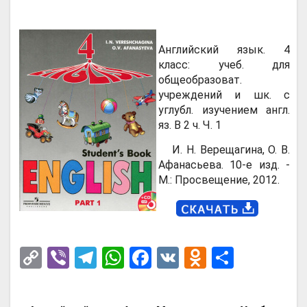
Английский язык. 4
класс: учеб. для
общеобразоват.
учреждений и шк. с
углубл. изучением англ.
яз. В 2 ч. Ч. 1
И. Н. Верещагина, О. В.
Афанасьева. 10-е изд. -
М.: Просвещение, 2012.
C
Vi
T
W
F
V
O
О
o
b
el
h
a
K
d
т
py
er
e
at
ce
n
п