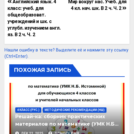
Навигация
Английский язык. 4
Мир вокруг нас. Учеб. для
Li
gr
s
b
o
р
по
класс: учеб. для
4 кл. нач. шк. В 2 ч. Ч. 2
n
a
A
o
kl
а
общеобразоват.
записям
учреждений и шк. с
k
m
p
o
a
в
углубл. изучением англ.
p
k
ss
и
яз. В 2 ч. Ч. 2
ni
т
Нашли ошибку в тексте? Выделите её и нажмите эту ссылку
ki
ь
(Ctrl+Enter).
ПОХОЖАЯ ЗАПИСЬ
4 КЛАСС (РУС.)
МЕТОДИЧЕСКИЕ РЕКОМЕНДАЦИИ (НШ)
Решай-ка: сборник практических
материалов по математике (УМК Н.Б.
Истоминой) для обучающихся
ДЕК 22, 2025
SCHOOLPMR