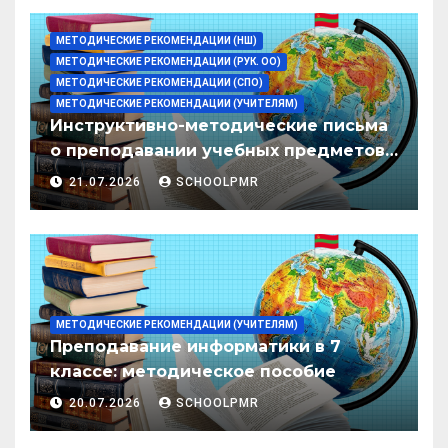
МЕТОДИЧЕСКИЕ РЕКОМЕНДАЦИИ (НШ)
МЕТОДИЧЕСКИЕ РЕКОМЕНДАЦИИ (РУК. ОО)
МЕТОДИЧЕСКИЕ РЕКОМЕНДАЦИИ (СПО)
МЕТОДИЧЕСКИЕ РЕКОМЕНДАЦИИ (УЧИТЕЛЯМ)
Инструктивно-методические письма
о преподавании учебных предметов/
дисциплин в организациях
21.07.2026
SCHOOLPMR
образования ПМР на 2026/27 уч. год
МЕТОДИЧЕСКИЕ РЕКОМЕНДАЦИИ (УЧИТЕЛЯМ)
Преподавание информатики в 7
классе: методическое пособие
20.07.2026
SCHOOLPMR