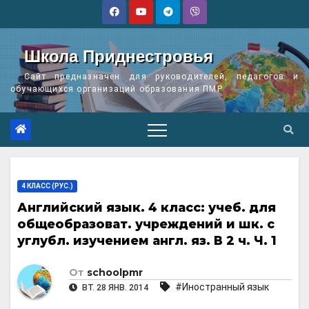
Перейти
к
содержимому
Школа Приднестровья
Сайт предназначен для руководителей, педагогов и
обучающихся организаций образования ПМР
4 КЛАСС (РУС.)
Английский язык. 4 класс: учеб. для
общеобразоват. учреждений и шк. с
углубл. изучением англ. яз. В 2 ч. Ч. 1
От
schoolpmr
#Иностранный язык
ВТ. 28 ЯНВ. 2014