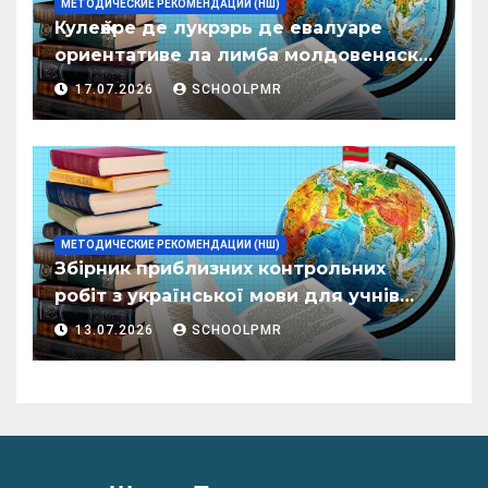
МЕТОДИЧЕСКИЕ РЕКОМЕНДАЦИИ (НШ)
Кулеӂере де лукрэрь де евалуаре
ориентативе ла лимба молдовеняскэ
пентру елевий класелор примаре але
17.07.2026
SCHOOLPMR
организациилор де ынвэцэмынт
ӂенерал
МЕТОДИЧЕСКИЕ РЕКОМЕНДАЦИИ (НШ)
Збірник приблизних контрольних
робіт з української мови для учнів
початкових класів організацій
13.07.2026
SCHOOLPMR
загальної освіти