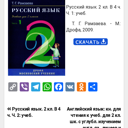
Русский язык. 2 кл. В 4 ч.
Ч. 1: учеб.
Т. Г. Рамзаева. - М.:
Дрофа, 2009.
C
Vi
T
W
F
V
O
О
o
b
el
h
a
K
d
т
py
er
e
at
ce
n
п
Навигация
Русский язык. 2 кл. В 4
Английский язык: кн. для
Li
gr
s
b
o
р
по
ч. Ч. 2: учеб.
чтения к учеб. для 2 кл.
n
a
A
o
kl
а
шк. с углубл. изучением
записям
англ. яз., лицеев и