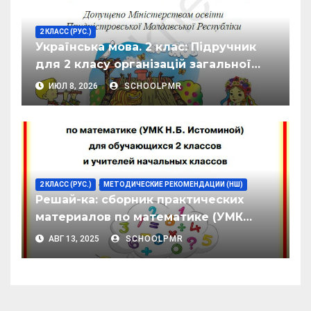
2 КЛАСС (РУС.)
Українська мова. 2 клас: Підручник
для 2 класу організацій загальної
загальної освіти з російською мовою
ИЮЛ 8, 2026
SCHOOLPMR
навчання у 2-х частинах, ч.1
2 КЛАСС (РУС.)
МЕТОДИЧЕСКИЕ РЕКОМЕНДАЦИИ (НШ)
Решай-ка: сборник практических
материалов по математике (УМК
Н.Б. Истоминой) для обучающихся
АВГ 13, 2025
SCHOOLPMR
2 классов и учителей начальных
классов