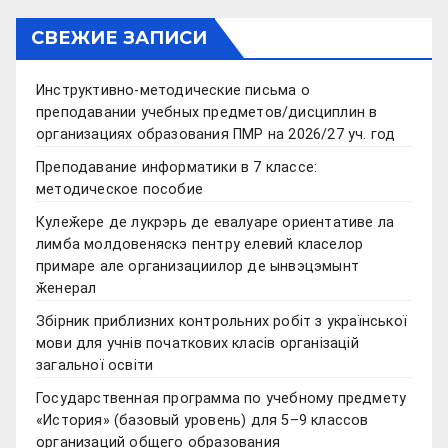
СВЕЖИЕ ЗАПИСИ
Инструктивно-методические письма о
преподавании учебных предметов/дисциплин в
организациях образования ПМР на 2026/27 уч. год
Преподавание информатики в 7 классе:
методическое пособие
Кулеӂере де лукрэрь де евалуаре ориентативе ла
лимба молдовеняскэ пентру елевий класелор
примаре але организациилор де ынвэцэмынт
ӂенерал
Збірник приблизних контрольних робіт з української
мови для учнів початкових класів організацій
загальної освіти
Государственная программа по учебному предмету
«История» (базовый уровень) для 5–9 классов
организаций общего образования