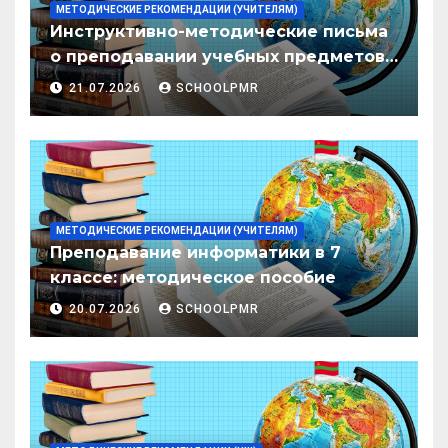
МЕТОДИЧЕСКИЕ РЕКОМЕНДАЦИИ (УЧИТЕЛЯМ)
Инструктивно-методические письма
о преподавании учебных предметов/
дисциплин в организациях
21.07.2026
SCHOOLPMR
образования ПМР на 2026/27 уч. год
МЕТОДИЧЕСКИЕ РЕКОМЕНДАЦИИ (УЧИТЕЛЯМ)
Преподавание информатики в 7
классе: методическое пособие
20.07.2026
SCHOOLPMR