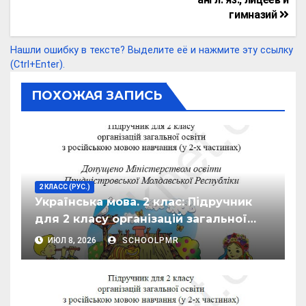
k
m
p
o
a
в
гимназий
p
k
ss
и
ni
т
Нашли ошибку в тексте? Выделите её и нажмите эту ссылку
(Ctrl+Enter).
ki
ь
ПОХОЖАЯ ЗАПИСЬ
2 КЛАСС (РУС.)
Українська мова. 2 клас: Підручник
для 2 класу організацій загальної
загальної освіти з російською мовою
ИЮЛ 8, 2026
SCHOOLPMR
навчання у 2-х частинах, ч.2