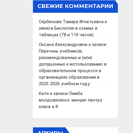
СВЕЖИЕ КОММЕНТАРИИ
Сербинова Тамара Игнатьевна
к
записи
Биология в схемах и
таблицах (78 и 116 часов)
Оксана Александровна
к записи
Перечень учебников,
рекомендованных и (или)
допущенных к использованию в
образовательном процессе в
организациях образования в
2025-2026 учебном году
Катя
к записи
Лимба
молдовеняскэ: мануал пентру
класа а 8