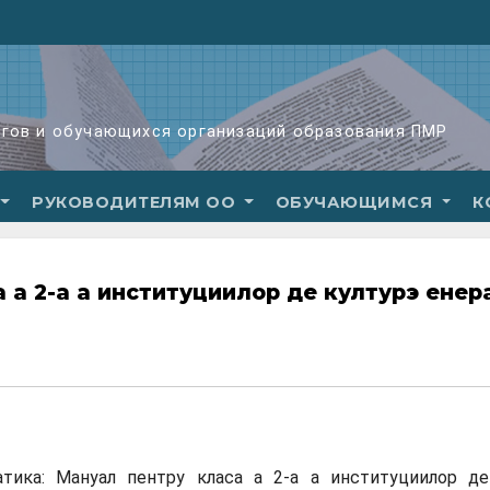
огов и обучающихся организаций образования ПМР
РУКОВОДИТЕЛЯМ ОО
ОБУЧАЮЩИМСЯ
К
а 2-а а институциилор де културэ ӂенер
тика: Мануал пентру класа а 2-а а институциилор де