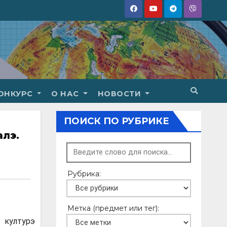
ОНКУРС
О НАС
НОВОСТИ
ПОИСК ПО РУБРИКЕ
алэ.
Рубрика:
Метка (предмет или тег):
 културэ