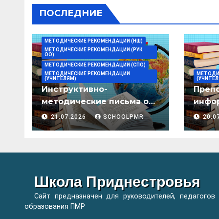
ПОСЛЕДНИЕ
МЕТОДИЧЕСКИЕ РЕКОМЕНДАЦИИ (НШ)
МЕТОДИЧЕСКИЕ РЕКОМЕНДАЦИИ (РУК.
ОО)
МЕТОДИЧЕСКИЕ РЕКОМЕНДАЦИИ (СПО)
МЕТОДИЧЕСКИЕ РЕКОМЕНДАЦИИ
МЕТОДИ
(УЧИТЕЛЯМ)
(УЧИТЕЛ
Инструктивно-
Преп
методические письма о
инфор
преподавании учебных
мето
21.07.2026
SCHOOLPMR
20.0
предметов/дисциплин в
организациях
образования ПМР на
2026/27 уч. год
Школа Приднестровья
Сайт предназначен для руководителей, педагогов
образования ПМР