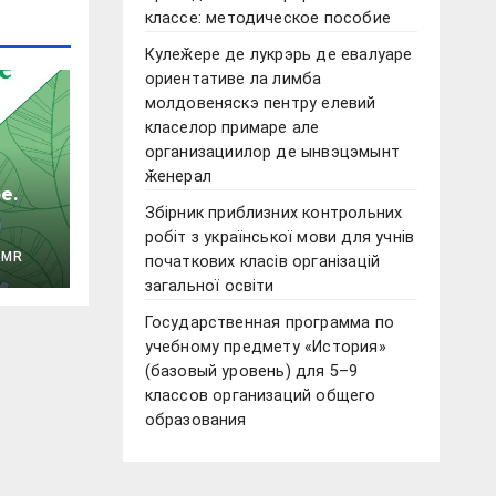
классе: методическое пособие
Кулеӂере де лукрэрь де евалуаре
ориентативе ла лимба
молдовеняскэ пентру елевий
класелор примаре але
организациилор де ынвэцэмынт
ӂенерал
е.
Збірник приблизних контрольних
робіт з української мови для учнів
PMR
початкових класів організацій
загальної освіти
Государственная программа по
учебному предмету «История»
(базовый уровень) для 5–9
классов организаций общего
образования