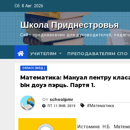
Перейти
Сб. 8 Авг. 2026
к
содержимому
Школа Приднестровья
Сайт предназначен для руководителей, педаг
УЧИТЕЛЯМ
ПРЕПОДАВАТЕЛЯМ СПО
2 КЛАСС (МЛД.)
Математика: Мануал пентру класа 
Ын доуэ пэрць. Партя 1.
От
schoolpmr
#Математика
ПТ. 11 ЯНВ. 2019
Истомина Н.Б. Матема