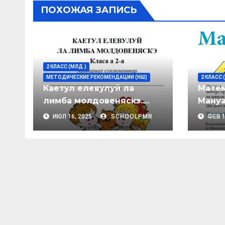
p
k
ss
и
ПОХОЖАЯ ЗАПИСЬ
ni
т
ki
ь
2 КЛАСС (МЛД.)
МЕТОДИЧЕСКИЕ РЕКОМЕНДАЦИИ (НШ)
2 КЛАСС 
Каетул елевулуй ла
Матем
лимба молдовеняскэ.
Мануа
Класа а 2-а: материал
орган
ИЮЛ 16, 2025
SCHOOLPMR
ФЕВ 1
суплиментар.
ынвэц
пэрць