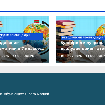
ЧЕСКИЕ РЕКОМЕНДАЦИИ
ЯМ)
МЕТОДИЧЕСКИЕ РЕКОМЕНДАЦИИ (
одавание
Кулеӂере де лукрэрь
матики в 7 классе:
евалуаре ориентати
дическое пособие
лимба молдовеняск
7.2026
SCHOOLPMR
17.07.2026
SCHOOL
пентру елевий клас
примаре але
организациилор де
ынвэцэмынт ӂенерал
 и обучающихся организаций