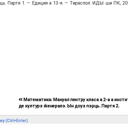
ь. Партя 1. — Едиция а 13-я. — Тираспол: ИДЫ ши ПК, 20
Математика: Мануал пентру класа а 2-а а инст
де културэ ӂенералэ. Ын доуэ пэрць. Партя 2.
 (Ctrl+Enter).