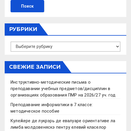
РУБРИКИ
Рубрики
СВЕЖИЕ ЗАПИСИ
Инструктивно-методические письма о
преподавании учебных предметов/дисциплин в
организациях образования ПМР на 2026/27 уч. год
Преподавание информатики в 7 классе:
методическое пособие
Кулеӂере де лукрэрь де евалуаре ориентативе ла
лимба молдовеняскэ пентру елевий класелор