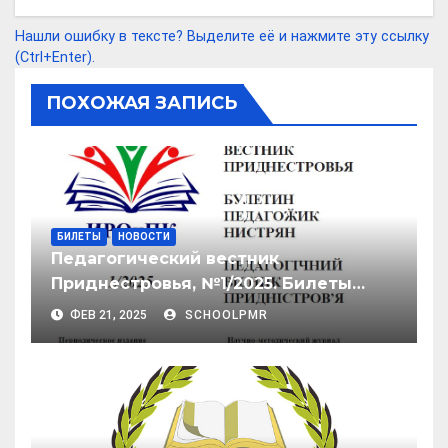
ki
ь
Нашли ошибку в тексте? Выделите её и нажмите эту ссылку
(Ctrl+Enter).
ПОХОЖАЯ ЗАПИСЬ
БИЛЕТЫ
НОВОСТИ
Педагогический вестник
Приднестровья, №1/2025. Билеты
годовой промежуточной аттестации
ФЕВ 21, 2025
SCHOOLPMR
по учебным предметам на
углубленном уровне изучения