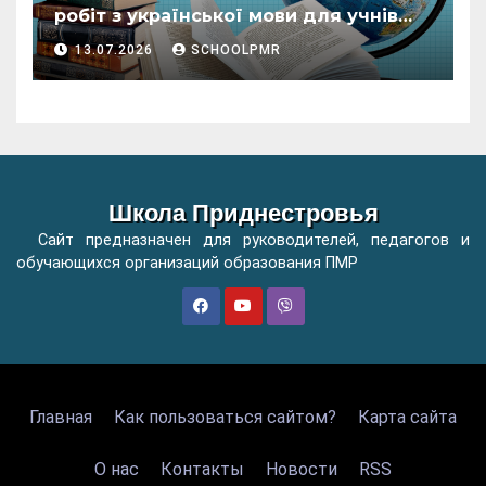
робіт з української мови для учнів
початкових класів організацій
13.07.2026
SCHOOLPMR
загальної освіти
Школа Приднестровья
Сайт предназначен для руководителей, педагогов и
обучающихся организаций образования ПМР
Главная
Как пользоваться сайтом?
Карта сайта
О нас
Контакты
Новости
RSS