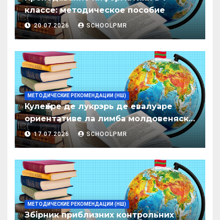
классе: методическое пособие
20.07.2026
SCHOOLPMR
МЕТОДИЧЕСКИЕ РЕКОМЕНДАЦИИ (НШ)
Кулеӂере де лукрэрь де евалуаре
ориентативе ла лимба молдовеняскэ
пентру елевий класелор примаре але
17.07.2026
SCHOOLPMR
организациилор де ынвэцэмынт
ӂенерал
МЕТОДИЧЕСКИЕ РЕКОМЕНДАЦИИ (НШ)
Збірник приблизних контрольних