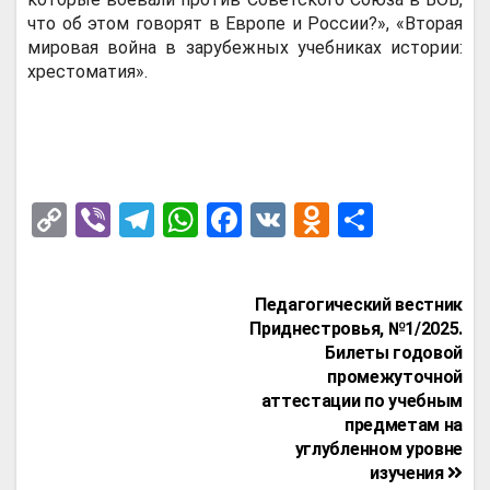
что об этом говорят в Европе и России?», «Вторая
мировая война в зарубежных учебниках истории:
хрестоматия».
C
Vi
T
W
F
V
O
О
o
b
el
h
a
K
d
т
py
er
e
at
ce
n
п
Навигация
Педагогический вестник
Li
gr
s
b
o
р
по
Приднестровья, №1/2025.
n
a
A
o
kl
а
Билеты годовой
записям
промежуточной
k
m
p
o
a
в
аттестации по учебным
p
k
ss
и
предметам на
углубленном уровне
ni
т
изучения