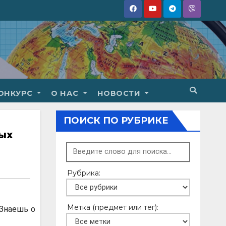
ОНКУРС
О НАС
НОВОСТИ
ПОИСК ПО РУБРИКЕ
ых
Рубрика:
Метка (предмет или тег):
«Знаешь о