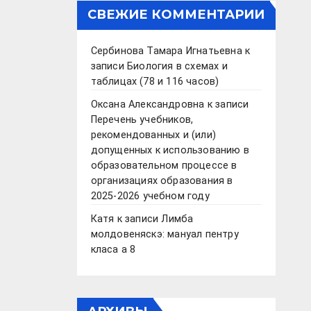
СВЕЖИЕ КОММЕНТАРИИ
Сербинова Тамара Игнатьевна
к
записи
Биология в схемах и
таблицах (78 и 116 часов)
Оксана Александровна
к записи
Перечень учебников,
рекомендованных и (или)
допущенных к использованию в
образовательном процессе в
организациях образования в
2025-2026 учебном году
Катя
к записи
Лимба
молдовеняскэ: мануал пентру
класа а 8