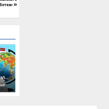
аботка»
VI
PMR
кая