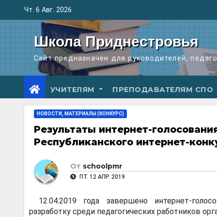
Перейти
Чт. 6 Авг. 2026
к
содержимому
Школа Приднестровья
Сайт предназначен для руководителей, педаг
УЧИТЕЛЯМ
ПРЕПОДАВАТЕЛЯМ СПО
НОВОСТИ, МАТЕРИАЛЫ (КОНКУРС)
Результаты интернет-голосовани
Республиканского интернет-конк
От
schoolpmr
ПТ. 12 АПР. 2019
12.04.2019 года завершено интернет-голо
разработку среди педагогических работников орг