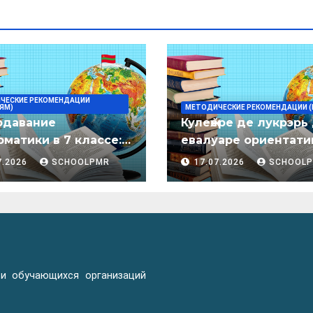
ЧЕСКИЕ РЕКОМЕНДАЦИИ
ЯМ)
МЕТОДИЧЕСКИЕ РЕКОМЕНДАЦИИ (
одавание
Кулеӂере де лукрэрь
матики в 7 классе:
евалуаре ориентати
дическое пособие
лимба молдовеняск
7.2026
SCHOOLPMR
17.07.2026
SCHOOL
пентру елевий клас
примаре але
организациилор де
ынвэцэмынт ӂенерал
 и обучающихся организаций