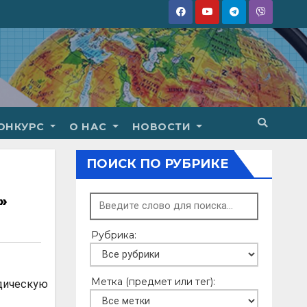
ОНКУРС
О НАС
НОВОСТИ
ПОИСК ПО РУБРИКЕ
»
Рубрика:
Метка (предмет или тег):
дическую