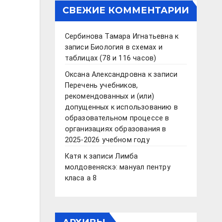
СВЕЖИЕ КОММЕНТАРИИ
Сербинова Тамара Игнатьевна
к
записи
Биология в схемах и
таблицах (78 и 116 часов)
Оксана Александровна
к записи
Перечень учебников,
рекомендованных и (или)
допущенных к использованию в
образовательном процессе в
организациях образования в
2025-2026 учебном году
Катя
к записи
Лимба
молдовеняскэ: мануал пентру
класа а 8