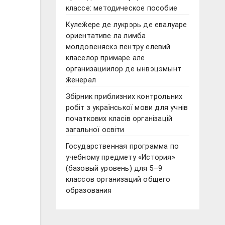
классе: методическое пособие
Кулеӂере де лукрэрь де евалуаре
ориентативе ла лимба
молдовеняскэ пентру елевий
класелор примаре але
организациилор де ынвэцэмынт
ӂенерал
Збірник приблизних контрольних
робіт з української мови для учнів
початкових класів організацій
загальної освіти
Государственная программа по
учебному предмету «История»
(базовый уровень) для 5–9
классов организаций общего
образования