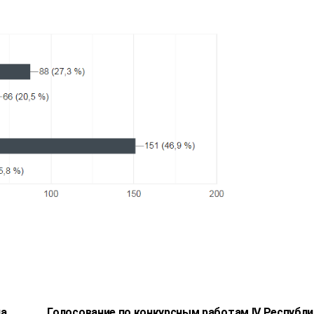
на
Голосование по конкурсным работам IV Республ