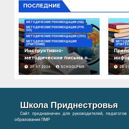
ПОСЛЕДНИЕ
СПО
МЕТОДИЧЕСКИЕ РЕКОМЕНДАЦИИ (НШ)
МЕТОДИЧЕСКИЕ РЕКОМЕНДАЦИИ (РУК.
ОО)
МЕТОДИЧЕСКИЕ РЕКОМЕНДАЦИИ (СПО)
МЕТОДИЧЕСКИЕ РЕКОМЕНДАЦИИ
МЕТОДИ
(УЧИТЕЛЯМ)
(УЧИТЕЛ
Инструктивно-
Преп
методические письма о
инфор
преподавании учебных
мето
21.07.2026
SCHOOLPMR
20.0
предметов/дисциплин в
организациях
образования ПМР на
2026/27 уч. год
Школа Приднестровья
Сайт предназначен для руководителей, педагогов
образования ПМР